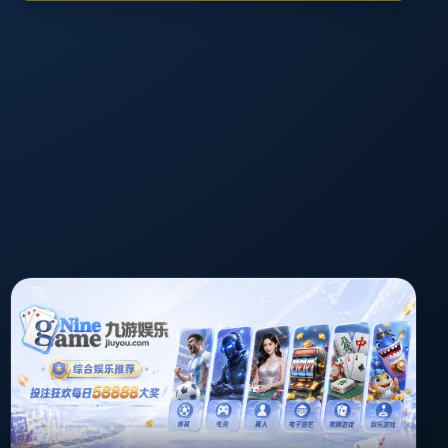
比赛总能吸引大量球迷的关注。而在这场激烈的对抗中，裁判
。**上海德比**作为一场充满激情与对抗的比赛，裁判的