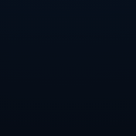
国际赛场上也有过多次执法经验，这使得他在面对激烈对抗时能够保持冷
关键时刻做出准确的判罚，确保比赛的公平性。
而成为焦点。当时，比赛进行到下半场，双方球员因一次激烈的身体对抗而
家的高度评价，认为他在关键时刻展现了裁判应有的果断与公正。
。**在这样的比赛中，裁判的每一个判罚都可能引发争议**。然而，马
可，也是对比赛公平性的保障。