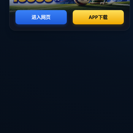
**马宁的执法风格与经验**