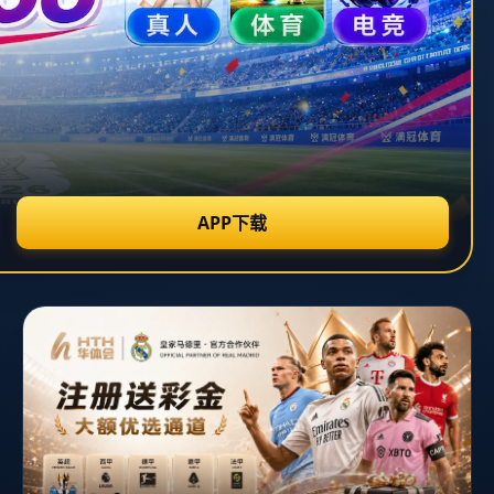
馬寧可能再次執法上海德比，此前已有兩次經驗
发布时间：2026-07-07T21:28:43+08:00
焦点赛事。无论是上海上港对阵上海申花，还是其他形式的城市对决，这场
可能再次执法这场重要的比赛，他此前已有两次执法上海德比的经验。
的观感。马宁作为一名经验丰富的裁判，他的执法风格和能力一直备受关注
法无疑为这场比赛增添了更多的看点。