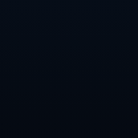
过对自身情绪的良好管理，最终抢得了几分关键分，逆转了
比赛。比赛录像显示，在对手高压进攻下，他在赛前计划中
加入了临场心理调节策略。通过深呼吸来稳定心神，继而进
行了几次匪夷所思的精准拦截，这一临场策略的果断选择，
无疑为比赛胜利奠定了基础。
**关键词融入与调整策略**
在分析中我们可以得出结论，对于赛场上这类重要的关键
点，聪文和他的教练团队将下定决心，不仅要**提升技术
**，更要在心理素质、临场决策与战术执行的一致性上加强
训练。这种综合的策略使得运动员在面对印度“双塔”这样的
强大挑战时，从容不迫、应对自如。
伴随现代羽毛球比赛进入更激烈的阶段，选手们的*心理调
节能力*与压力管理能力愈发显得不可或缺。通过不断调整