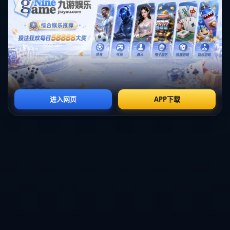
忽视了自身心理调整的重要性。
**心理素质的提升与稳定**
近年来，各大体育联盟与研究机构都越来越重视运动员的心
理素质训练。心理训练不仅帮助运动员**迅速调整心态**，
还能在关键时刻提供明确的思维路径，确保战术的执行不偏
离原定计划。
举例来说，在过去的几场比赛中，一个有趣的发现是，通过
对心跳与呼吸的节奏掌控，不少选手能够**显著改善其比赛
专注度**。这种大幅度的专注度提升，间接促进了其在处理
高压时的整体表现。
**案例分析：关键时刻的决策**
本次印度羽球超级750赛的其中一场对局中，某国一线选手
在与印度“双塔”的第二局交锋中，在比分落后的情况下，通