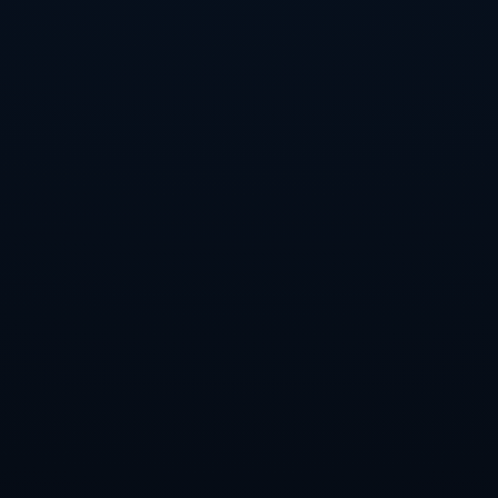
”教育的全面推进。网球不仅可以很好地填补课后托管的时间需求，还能成
，该校将网球引入课程表，让全校学生每周接触一次基础网球课程。起
出了浓厚的兴趣，于是进一步开放了专业方向的选修班，提供深度训练