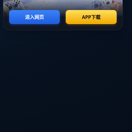
让学生亲身感受顶级运动员的竞技魅力，还能结合比赛周期举
特色。
些能力对孩子的全面发展非常有益。一位家长表示，“孩子以