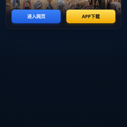
从以下三点找到。
，持续推动着周边地区的体育深入发展。毗邻大师赛场的学校，不仅可以
赛事现场”等。这些活动显著提高了学生对网球的兴趣，也巩固了学校的办学
网球技巧的同时，学生需要锻炼体能、培养专注力、学习时间管理。这
到这样的成长。”