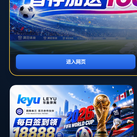
**毗邻上海网球大师赛举办地，网球成学校“新名片”**
近年来，随着网球运动在中国的普及，借助国际赛事的影响
优势，将网球塑造成各自的“新名片”，不仅丰富了学生的
### 网球热浪推动学校独特发展
上海网球大师赛作为国际顶级赛事，不仅吸引了世界一流选
这为学校推广网球教育提供了得天独厚的条件。
以坐落在赛事举办地附近的某中学为例，学校自建校以来便
近的网球培训机构建立合作关系，定期邀请专业教练为学生
好。网球课程已经成为我们学校独特的象征之一。**”