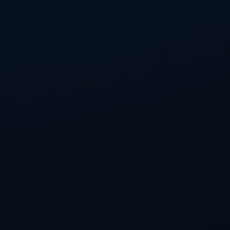
，布泽利斯的加入似乎正在延续这一传统。他肩负的不仅是个人