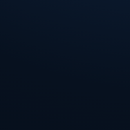
### **全明星扣篮大赛的关键引入——新星崭露头角**
NBA全明星扣篮大赛一向是球星们展现个人风采的大舞台
为是其职业生涯的重要一步。
值得注意的是，布泽利斯参赛并非空穴来风。他在训练赛和常
出色的表现显然是NBA官方将他纳入扣篮大赛阵容的重要原