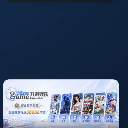
新秀——布泽利斯（Matas Buzelis）将会亮相本届扣
逆天的弹跳能力常常吸引场边无数尖叫。据悉，在2022年，他被
能力成了另一大看点。有数据显示，在新秀赛季前半程，他已