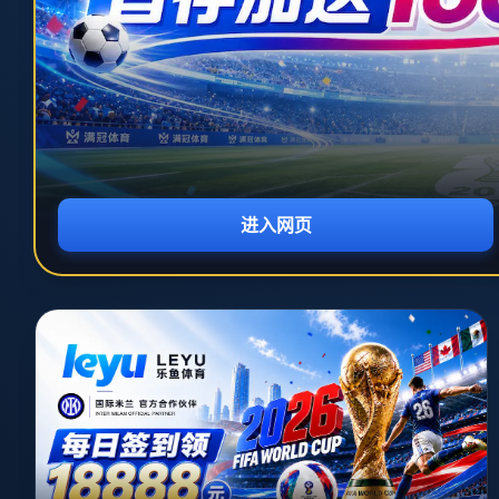
**Shams：公牛新秀布泽利斯将参加全明星扣篮大赛——震
近年来，全明星周末的扣篮大赛一直是球迷翘首以待的重头戏，而
篮大赛。这位20岁少年的加入不仅为这场巅峰对决增添了
### **布泽利斯：“天才新秀”的崛起**
*Matas Buzelis*，被誉为新一代的“空中艺术家
评为全美顶级高中生之一，并选择了发展联盟Ignite队开
本赛季，布泽利斯以一名新秀的身份加盟芝加哥公牛队，成
经完成了超15次精彩扣篮，这一数据领跑全联盟新秀组别。