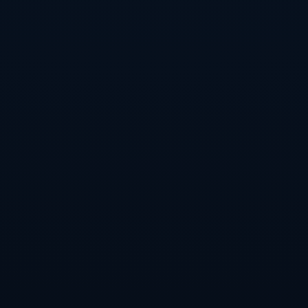
渊源。从迈克尔·乔丹的“罚球线扣篮”到扎克·拉文的“双扣王”辉煌史