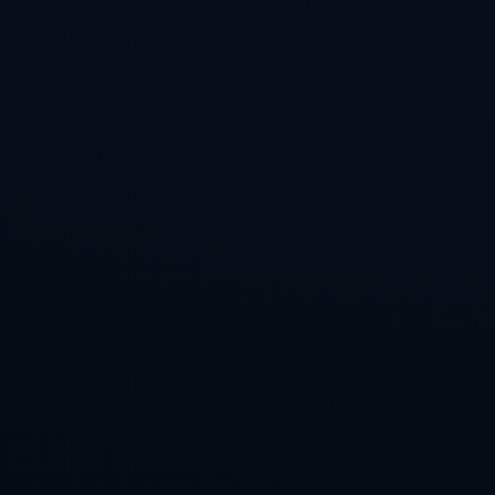
NBA历史上，许多新秀在扣篮大赛中成功一鸣惊人。2000
泽利斯，或许正处于这样的轨迹起点。
当深入分析布泽利斯的扣篮能力时，不难发现，他的长板十
觉性的创新。** 根据联盟披露的训练片段，他的扣篮技