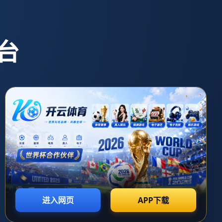
咨询热线
0755-6230866