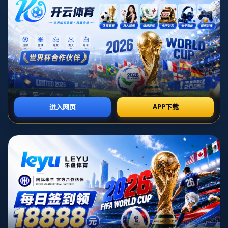
在篮球的世界里，能够在关键时刻把握住机会，往往决定了
一场比赛的胜负。**张镇麟**在近期赛季中的表现，正是这
一理念的最佳体现。在第三节末，面对紧迫的时间限制，张
镇麟展现了出色的心理素质与篮球智慧，命中了一记几乎压
哨的三分球，帮助球队转危为安。这一时刻不仅震撼了赛