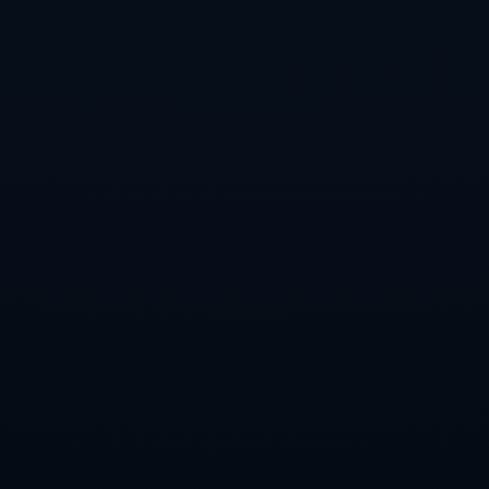
过高强度的对抗练习增强自身的心理承受能力。这些训练不
仅磨炼了他的技术，也培养了他在关键时刻的临场应变能
力。
此外，张镇麟在比赛中的**团队合作意识**同样值得关注。
他在场上善于与其他队员沟通并创造机会，能够有效地拉开