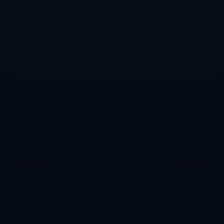
水平。而恒大足校此次策略调整，某种程度上正是对这种成
功模式的借鉴。
**球员与俱乐部的双赢**
从球员个人发展角度来看，这样的转会提供了宝贵的提升机