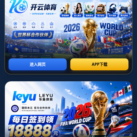
**达协议！恒大足校命运揭晓：精英球员集体转会中乙新军
目标冲甲**
近年来，中国职业足球的发展引起了广泛关注，而其中的一
个亮点便是恒大足校的崛起。然而，随着市场环境变化与俱
乐部资源重新配置，恒大足校的精英球员迎来了一次重要转
折。近日，恒大足校完成了一项意义重大的协议，校内精英
球员将集体转会至中乙联赛的一支新军，目标直指中甲联
赛。这一转会不仅仅是球员自身发展的机遇，也是对中国足
球体制的一次突破性探索。
**恒大足校的新机遇**