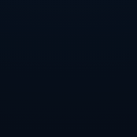
例如，日本和韩国的青训体系早已采用类似模式，将青年才
俊送至欧洲或本国高级别联赛历练，从而提高国家队的整体