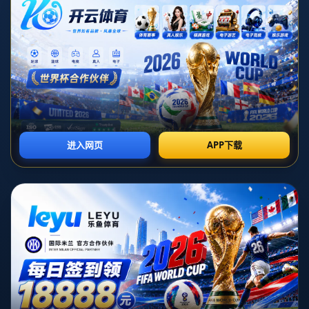
**大马羽球超级1000赛：跨季连败，乐蒂如何走出困境？**
近年来，羽毛球运动在全球范围内取得了显著的发展，尤其
是在亚洲地区，吸引了无数爱好者和专业选手的目光。然
而，即便是顶尖选手，偶尔也会遇到瓶颈期，而这正是目前
乐蒂组合所面临的挑战。他们在最近的比赛中遭遇了跨季五
连败，这一连串的失利不仅影响了他们的世界排名，也引发
了外界关于其未来表现的担忧。那么，乐蒂组合如何才能突
破重围，再次展现他们的辉煌呢？
**1. 分析乐蒂连败的原因**
乐蒂组合的连败并非偶然，而是多重因素叠加的结果。首
先，_他们的对手逐渐适应并研究了他们的打法_。在现代羽
毛球比赛中，技术分析与战术调整是决定胜负的关键。乐蒂
的攻防节奏在高水平对抗中逐渐被摸透，对手找到了与他们