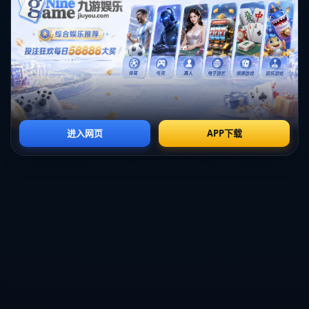
进攻为主，但随着年龄增长和伤病风险增加，保持体能储备
与合理分配体力显得尤为重要。通过科学的训练计划与营养
策略，他们可以增强自身的体能水平，从而在比赛中更好地
应对长时间的高强度对抗。
**4. 案例分析：过去成功的复苏**
值得一提的是，羽坛上不乏经历低潮期后重回巅峰的案例。
例如曾经的世界冠军组合李龙大和柳延星，他们在经历低谷
期后，通过调整策略与勤奋训练，重新攀上了世界顶尖的行
列。这样的复苏故事给了乐蒂组合许多启示：在低谷时刻，
调整和坚持尤为重要。
**5. 心理素质的提升**