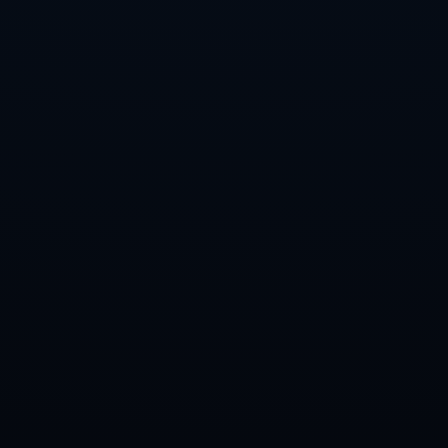
了他在面对困难时的坚韧与智慧**。
## 结语
瓜迪奥拉在曼城的执教历程，充分展示了他作为一名顶级教
练的适应能力和创新精神。尽管曾面临重重困难，瓜帅通过
不断调整战术和引入合适的球员，最终带领曼城走向成功。
这一过程不仅是对他个人能力的考验，也为其他教练提供了
宝贵的经验和启示。
上一篇：羅馬公布意甲名單 迪巴拉勉強入選 新援充數
下一篇：大马羽球超级1000赛｜ 跨季吞下5连败 乐蒂需设法走出困境.
咨询热线：0755-6230866 客服QQ：76818465
公司地址：四川省阿坝藏族羌族自治州小金县新桥乡