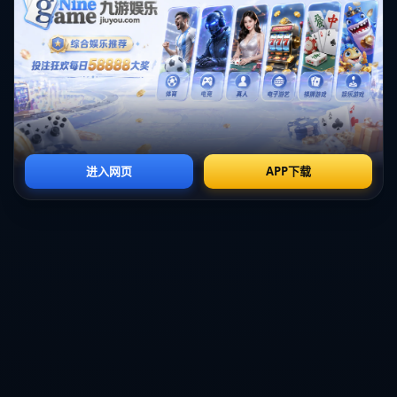
De Bruyne）这样的全能中场，瓜帅成功地提升了球队的中
场控制力和进攻效率。
此外，瓜帅还注重**防守体系**的改进。他引入了鲁本·迪
亚斯（Ruben Dias）等防守悍将，加强了后防线的稳定性。
这些调整不仅帮助曼城在英超站稳脚跟，也让球队在欧冠赛
场上表现出色。
## 案例分析：2018-2019赛季的成功
2018-2019赛季是瓜帅执教曼城的一个**转折点**。在这个
赛季，曼城不仅成功卫冕英超冠军，还创造了多项纪录。这
一成功的背后，是瓜帅对战术的不断调整和对球员的精准使
用。
在与利物浦的激烈竞争中，瓜帅的战术调整显得尤为关键。
他通过灵活的阵型变化和精准的人员调配，使得曼城在关键
比赛中屡屡获胜。**这不仅证明了瓜帅的执教能力，也展示