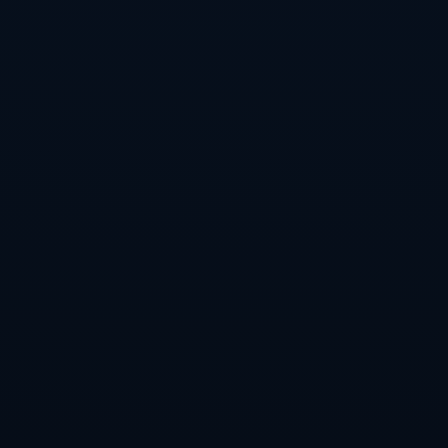
### **对比鸟巢：从地标功能到赛事承接的互补角色**
“鸟巢”作为北京2008年奥运会的重要遗产早已成为中国的象
征之一，而杭州奥体中心的建立则被外界评价为填补了**长
三角地区顶级体育场馆的空白**。两者虽然同处于顶级行
列，但在功能定位与承接赛事上各有亮点——鸟巢以巨型综
合性演出活动、国际田径赛事为主，杭州奥体中心则更偏向
于**场地化、区域服务化**。
例如，杭州奥体中心在建成初期就被明确指定为亚运会主要