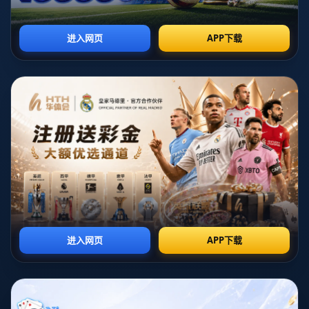
91,000人）。与国内许多普遍在5万到6万人容量的体育场相
比，杭州奥体无疑处于顶级行列，其高标准为承接国际级赛
事提供了坚实保证。
此外，杭州奥体中心采用了**先进的建筑设计**，金属外壳
与自然景观相融合，造型宛如绽放的莲花，被誉为“白莲花
体育场”。这一设计不仅提升了建筑艺术性，还充分考虑了
容纳大规模观众时的结构稳定性和疏散效率，在**现代化智
能体育场**行列中跻身前列。2018年曾有外媒指出，杭州奥
体中心在亚洲规模和设施水平均优势显著，具备与伦敦温布
利、纽约大都会等国际顶级场馆比肩的潜力。
### **主场氛围增强：从“硬实力”到“软实力”的全面助力**