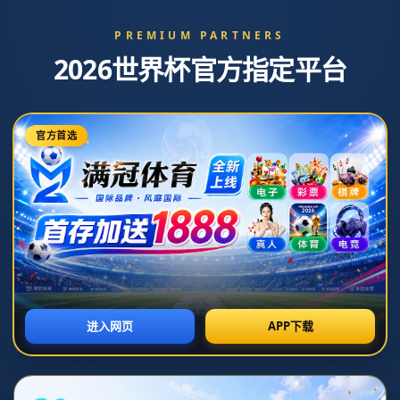
沪媒：杭州奥体仅次鸟巢是国内第二大体育场
利于营造主场氛围.
发布时间：2026-07-07T21:28:43+08:00