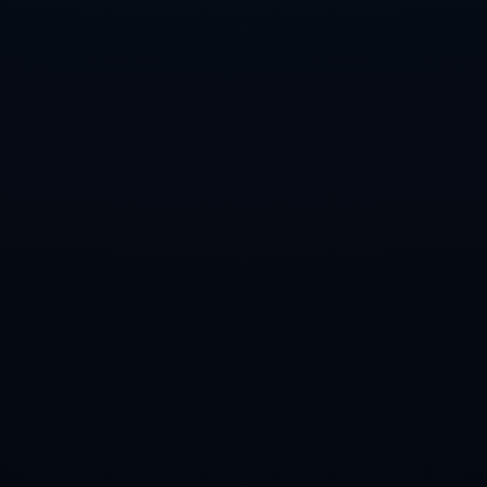
总的来说，**鲁能亚冠抢断王的加盟，**无疑将为津门虎注
入新的活力。他丰富的比赛经验和成熟的防守技巧，不仅能
迅速融入球队，还能在关键时刻为球队保驾护航。津门虎如
果能充分发挥他的特点，相信在新的赛季中，球队的整体竞
争力会显著加强，给球迷带来更多精彩的比赛体验。