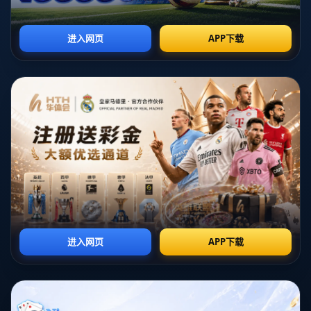
*主题：鲁能抢断王的加盟对津门虎的影响与意义*
在足球这项团队运动中，防守如同一座铜墙铁壁，而一个优
秀的防守球员便是这座城墙的基石。鲁能亚冠抢断王以其杰
出的防守能力和战术嗅觉，赢得了无数拥趸与对手的尊重。
他在比赛中**高效的抢断率**和**出色的判断力**使他成为
球队后防线不可或缺的一部分。而他的即将加盟，意味着津
门虎在新赛季中防守端有了更多的变化和调整空间。
首先，球员的加入将直接提高津门虎的**中场拦截能力**。
在近几季，津门虎一直在寻找一位可以平衡攻防并具侵略性