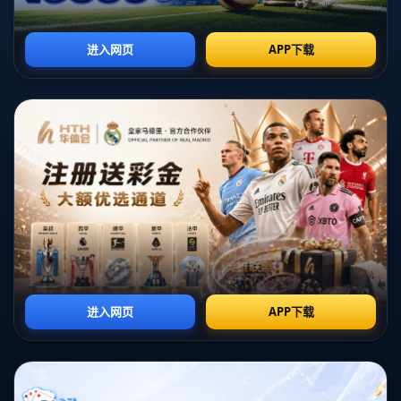
赛中崭露头角。
**参赛者的激励**