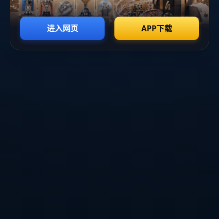
在面对强敌时能够更加从容应对。
的重要性。他的这一做法，不但使球队在技术层面有了显著提升，还增强
，最终以较大分差获胜。
篮在他的带领下取得了15胜6负的佳绩，这一战绩不仅反映了球队的实
赞扬。例如，在世界篮球锦标赛中，中国男篮战胜了历史对手*韩国队*