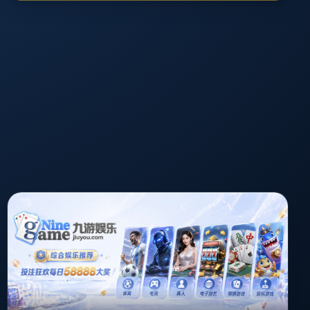
了15场胜利与6场失利的优秀战绩，胜率高达71.4%。如此
作**，倡导在比赛中充分发挥每位球员的特长。相较于以往