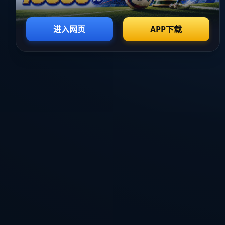
的战术安排，杜锋更倾向于灵活多变的战术调整，这让球队
杜锋在采纳现代篮球科学的同时，也没有忽视传统篮球战术
中国男篮通过快速转换和精准的外线投射，成功将对手压制
#### 明显的战绩提升
自杜锋上任以来，他的执教理念得到了充分的体现。中国男
键比赛中，他的临场指挥能力更是得到了球迷和媒体的高度
#### 年轻球员的崛起