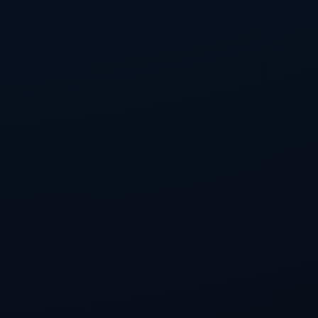
“集合体”：背后有多年民间赛事积累下来的组织经验，也有
突出一个“实战适应能力”和“团队化打法”。
教练组在早期就意识到这一点，刻意安排了大量小场对抗、定
定位的关键一步，也是其在五甲联赛北二区立足的底层支撑。
抗和防守韧性上有突出特点的西北代表队。但在连续几个赛季
造射门机会。球队中有几名速度型边翼，是典型的从校园足球
，要求球员在保持宽度的同时提高无球跑动质量，用连续的斜