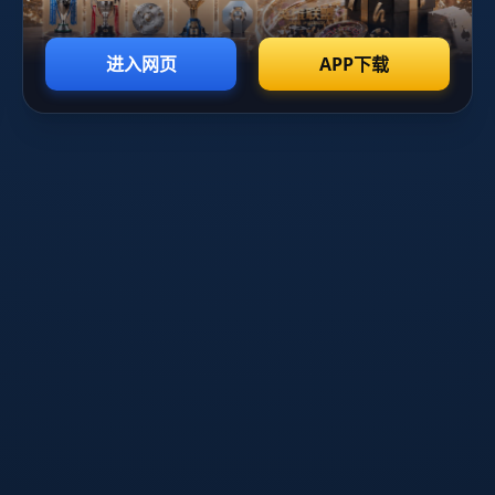
向传统强省和沿海城市，但在更北更西的坐标上，一支名为
甘肃麦斯力
争场景，有从黄土高原奔向球场的年轻球员，有试图打通青训与职业联
人制足球生长路径的窗口，也是理解“偏远地区如何融入全国联赛体系”的
，承担着输送球员、试验战术、培育市场的多重功能。北二区由于地域
部
这样代表欠发达地区却坚持专业化道路的参与者。这种格局，使得五