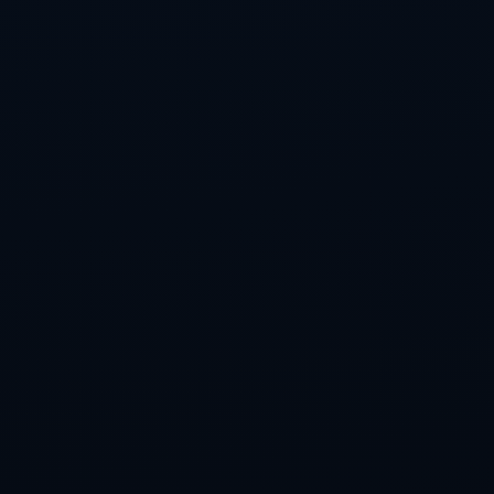
通成长路径。这种模式的尝试，为甘肃乃至整个西北地区提供
场路途、复杂的气候条件、有限的赞助资源，都是实实在在的
复和多功能利用场地，在对外沟通上积极拥抱新媒体，用短视
俱乐部都会通过线上社群和线下活动，把分散在不同城市的甘
高了球队在联赛中的关注度与话题度。
向感。面对技战术更成熟、资金更充足的对手，球队不得不在
五人制足球整体摸索中的一个局部缩影。