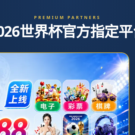
新闻资讯
联系我们