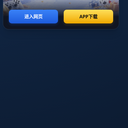
足球俱乐部
的球队，正在
五甲联赛北二区
悄悄书写属于西北的
赛通道的本土俱乐部。把五甲联赛北二区球队巡礼的视角聚焦
鲜活样本。
跨度大、气候条件复杂，球队构成呈现出明显的多样性：既有
甲联赛北二区球队巡礼不仅是对成绩榜单的浏览，更是对不同