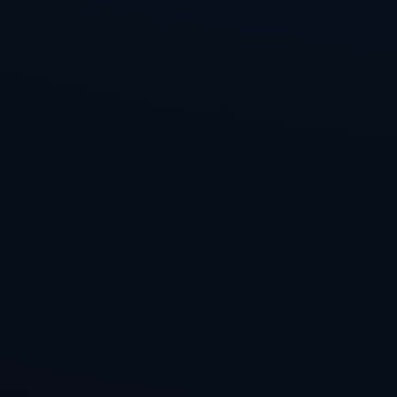
在防守端，甘肃麦斯力的典型特点是整体退防扎实，重视保
贴身干扰争取抢断机会。这种以集体移动代替单点冒进的防
案例切片 一场典型的北二区鏖战
以五甲联赛北二区中的一场典型对决为例：甘肃麦斯力客场
组在暂停期间做出调整，果断将防线整体后撤半个身位，暂
球和脚下传导结合，安排速度快的边翼在弱侧背身拿球，再
这场比赛的下半场，更能看出甘肃麦斯力在五人制打法理解
精心设计的角球战术中，甘肃麦斯力利用走位扰乱对手站位
成进阶的过程。
青训与本土化 让五甲联赛连接校园与社区
和一些只把五甲联赛视作竞技舞台的球队不同，甘肃麦斯
式，延伸为一种训练手段一种校园活动乃至一种城市文化符
的公共议题。
在青训层面，甘肃麦斯力尝试构建“十一人制加五人制”的