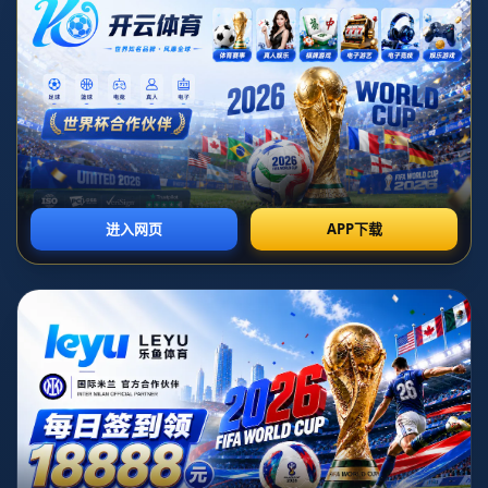
在青少年体育不断职业化的今天民办学校与前女足主帅这样
的职业教练联袂造黑马已经不再是孤立的新闻而是一种正在
形成的新趋势当传统体校与精英俱乐部模式面临资源集中渠
道狭窄等问题时民办教育体系凭借更加灵活的机制开始主动
拥抱高水平教练团队而曾经在国家队执教的主帅也意识到只
有向下扎根参与校园足球与校园体育的整体建设才能真正夯
实中国足球与整体体育人才的基础这一种自下而上的合作逻
辑正孕育出一支支出人意料的黑马队伍
从升学工具到校园文化民办学校的角色转变
很多人谈到民办学校首先想到的是小班化教学特色课程和升
学数据而不是竞技体育然而近年来越来越多学校意识到如果
校园生活只剩下刷题和考试那么所谓高质量教育就难免失衡
一些学校开始将校园足球青少年体育综合素养写进办学理念