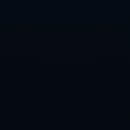
展望 民办教育与职业体育的双向奔赴
民办学校与前女足主帅联袂造黑马本质上是一场教育理念与
职业体育文化的双向奔赴一方带来灵活机制多元资源和对个
体成长的关照另一方带来高标准训练体系国际视野和职业精
神当这两股力量在校园里相遇就有机会重塑青少年体育的生
态让曾经只有少数人才能参与的高水平训练向更广泛的学生
群体开放让曾经只在电视上看到的女足精神在一节节课间操
和放学后的训练中被反复实践当越来越多民办学校愿意在时
间金钱与制度上为体育让路愿意与职业教练共同承担风险与
期待时中国青少年体育尤其是校园足球或许就能在看似普通
的草坪上不断诞生新的黑马而这些黑马带来的惊喜将远远超
出比分本身它们会静悄悄地改变一代人的学习方式价值观和
对未来的想象