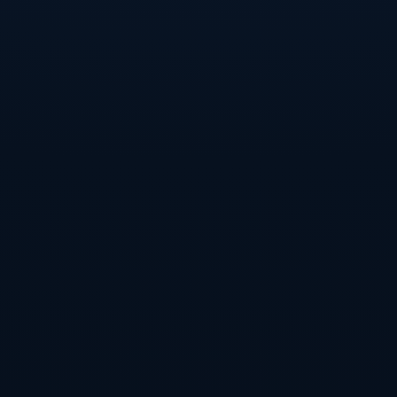
改变更重要的是队伍中的几名主力队员不仅成绩没有下滑甚
至因为更好的时间管理和自律意识在期末考试中进入年级前
列实现了体育与学业的双赢
民办学校的制度优势如何被激活
民办学校与前女足主帅联袂造黑马的关键在于制度能否真正
匹配职业化要求学校需要在课程设置经费使用场地调配以及