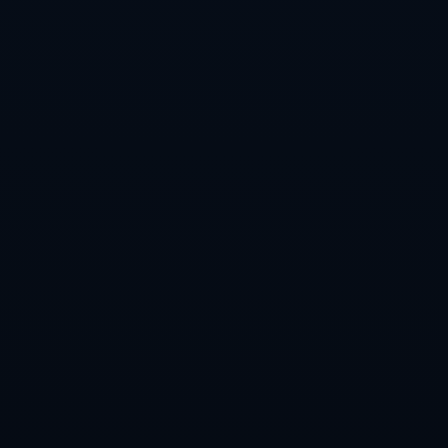
项
黑马现象背后的可复制路径
当一支由民办学校和前女足主帅联合打造的球队在省市级联
赛上频频扮演黑马角色外界往往关注的是比分冷门但更值得
思考的是这种模式是否具有可复制性从目前的实践来看至少
有几条经验具有推广价值首先是目标清晰不追求短期政绩合
作伊始就明确三到五年建设周期以人才培养与校园文化为核
心指标而不是一味争取立刻拿冠军其次是教练团队与教师团
队深度融合让职业主帅参与到德育活动班会课和学业辅导机
制设计中而不仅仅负责训练和比赛第三是评估体系多维化对
学生的评价兼顾技术进步学习态度团队贡献与心理韧性避免
只看进球数与成绩单只有在这样的基础上黑马的出现才不是
偶然爆发而是系统工程的自然结果