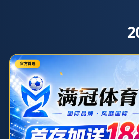
首页
公司简介
产品展示