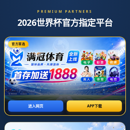
滕哈格救火？阿賈克斯荷甲4輪僅1勝排第12 寫
下59年來最差開局！.
发布时间：2026-07-07T21:28:43+08:00