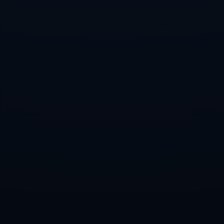
能力和对球员心理的准确把握分不开。此外，意大利的AC
米兰在聘请皮奥利为新任主帅后，迅速回升至意甲顶尖行
列，这也体现了优秀主帅在关键时刻的扭转能力。
对于阿贾克斯而言，尽管目前的战绩不佳，但有滕哈格这样
一位熟悉球队以及**荷甲联赛特性的教练**，无疑是一个可
行的选择。他不仅能改善球队的技战术，还能深刻影响球员
的心理状态，让他们在接下来的比赛中表现得更加出色。
**结尾：重新崛起的希望**
未来对于阿贾克斯来说充满未知数，然而对于“救火者”滕哈
格而言，这无疑是一项高难度但极具挑战性的任务。如果能
够充分借助滕哈格丰富的执教经验和对球队的深刻理解，相
信阿贾克斯完全有可能在短时间内扭转局势，重返荷甲顶尖
行列。当然，这一切都需要俱乐部、球员以及教练团队的共
同努力。