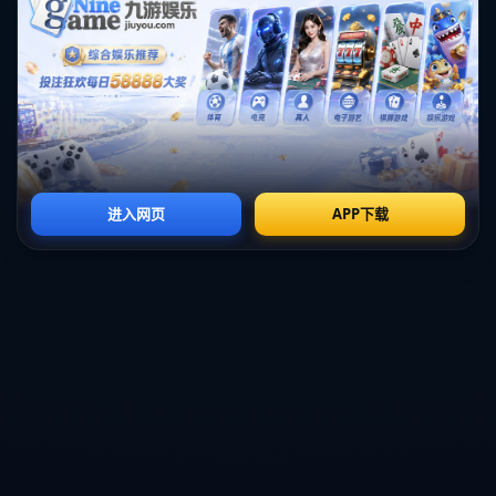
谈到有能力带领球队走出泥潭的教练，滕哈格无疑是一个备
受关注的名字。他在2019年带领阿贾克斯一路杀进欧冠半决
赛，期间球队的**青年才俊如德容、德里赫特**等人表现十
分抢眼，也让滕哈格显示出了其优秀的执教水平。
滕哈格上一次执教阿贾克斯时，被赞誉为技战术大师，他的
执教风格以**进攻灵活多变**而闻名。在防守时，他善于调
教球队快速回防，并能在短时间内重塑球队的技战术风格。
如果他能够再次接手阿贾克斯，相信能在短时间内改善球队
的整体表现，让他们重新找回往日的状态。
**案例分析：其他俱乐部的成功转型**
在足球历史上，许多曾经陷入困境的俱乐部都在更换主教练
后焕然一新。比如，切尔西在请来图赫尔之后迅速重整旗
鼓，并最终勇夺2021年欧冠冠军，这与教练过人的战术调整