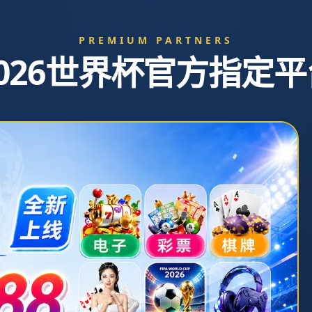
新闻资讯
联系我们