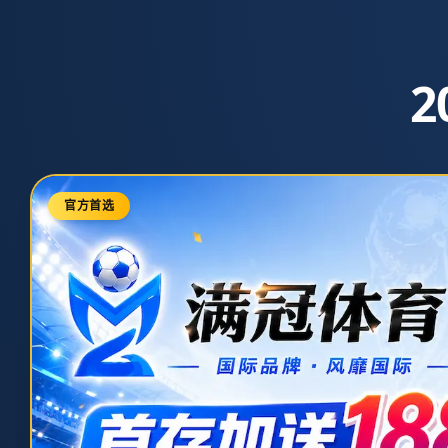
首页
公司简介
产品展示