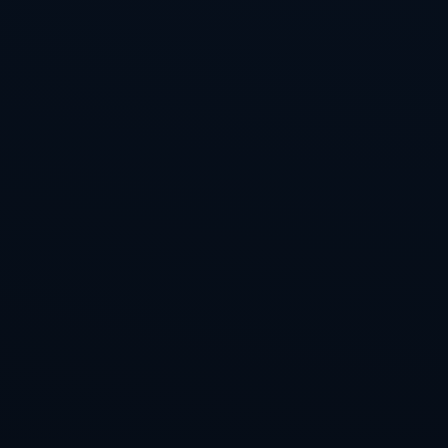
在NBA，每支球隊都有自己的「X因素」。作為一名角色
內克特果斷出手，連續命中**兩記關鍵三分**，瞬間扭轉