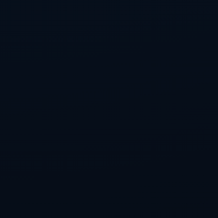
自己的價值。本場比賽，當對手將分差縮小到僅剩三分時，克