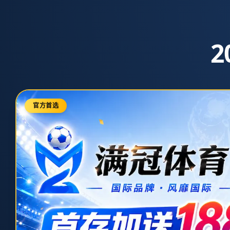
首页
公司简介
产品展示