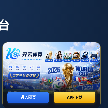
咨询热线
0755-6230866