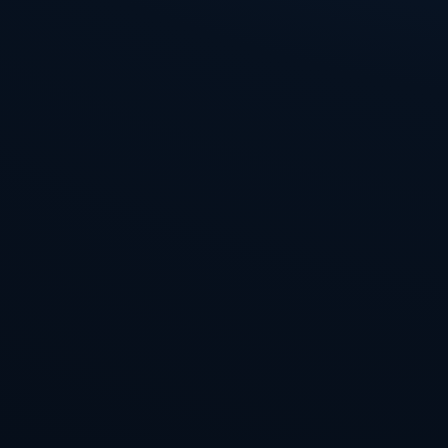
**杜埃对拜仁的重要性**