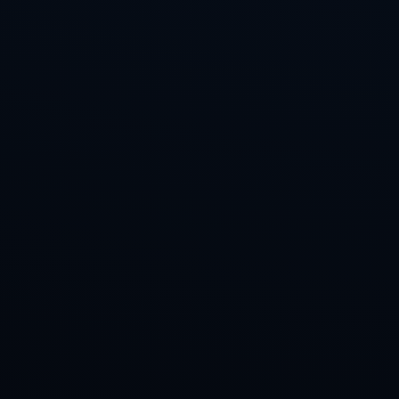
杜埃是一位备受关注的年轻才俊。据悉，他在中场位置上的
一举动不仅是对现有阵容的加强，也是对未来竞争力的长期
**筹集资金的潜在出售球员**
为了筹集到这笔重要的资金，拜仁或将出售部分阵容中的边
些替补席上的年轻球员，这些球员在其他球队可能得到更多
**领先于市场的灵活操作**
在足球俱乐部的管理中，未雨绸缪显得尤为重要。**拜仁
转会市场上占据主动权。
这样的市场操作不仅保持了其在国内外赛场上的竞争力，也
在未来的赛季中，这些操作的效益将逐步显现。对于喜爱
例，在机遇与挑战并存的赛场上，拜仁做出了独特的、勇敢