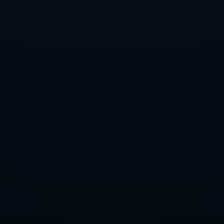
补登场多次提供助攻或直接威胁，为球队攻克难关立下汗马功劳。
一些比赛中为利物浦带来了经验与实力的补充，确保主力球员得以充分的休息
晋级淘汰赛，展现出他们的强大竞争力。在此期间，球队共打入17球，仅失6
毕露的竞技状态。
球队的防守反击也成为他们在欧冠生死战中屡次获胜的核心武器。
欧冠阵容**中各个环节的精彩亮点。这支红军凭借核心球员的高光表现及出
特頭球救主.