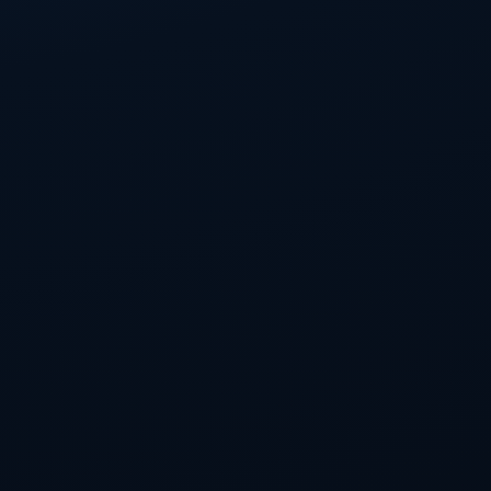
领导力，而**蒂亚戈**则在进攻组织方面发挥关键作用。尤