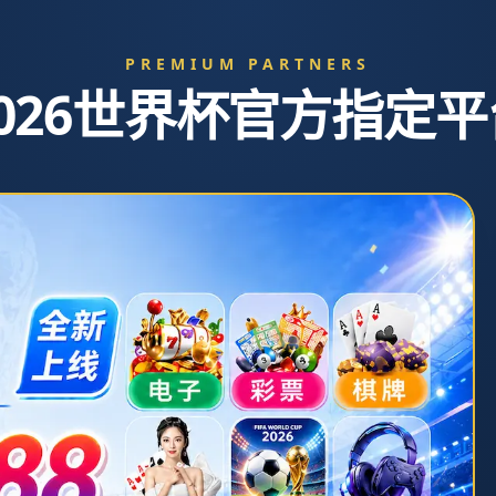
新闻资讯
联系我们