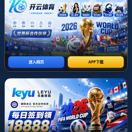
**上海德比战，申花完胜海港：巴索戈建功，杨旭破荒**
在2023赛季中超联赛第二轮备受瞩目的“上海德比”中，上海
申花以2-0力克上海海港，这场精彩的对决不仅点燃了沪上
球迷的热情，也成为中超新赛季的高潮之一。主队申花凭借
巴索戈的进球和杨旭打破个人进球荒，最终笑到最后。这一
胜利不仅为申花积累了积分，更为全队注入了信心。与之相
比，拥有豪华阵容的上海海港却未能展现应有的实力，令人
意外。
### **申花再显韧性，巴索戈引领胜利**
比赛一开始，上海申花便贯彻了**高压逼抢**与快速反击的
战术，给海港后防线造成了不小压力。在这样的激烈氛围
下，第34分钟，外援巴索戈再一次展现了他的核心价值。他
接到队友的精妙传球，从容完成破门，为申花打破僵局。这