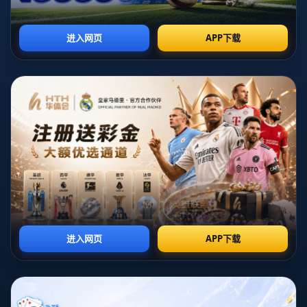
粒进球不仅彰显了巴索戈的个人能力，也验证了申花主帅的
战术安排得当。
巴索戈是近年来申花中场的核心力量之一，他的敏锐跑位和
高效射门能力屡屡在关键比赛中立功。本场比赛的进球无疑
再次证明了他对球队的重要性，也巩固了他在球迷心中的核
心地位。
### **杨旭重塑信心，打破进球荒**
相比于巴索戈的稳定发挥，中国本土前锋杨旭无疑是此役的
另一个焦点。在过去的一个赛季中，杨旭经历了长时间的不
进球困扰，他多次错失良机一度受到外界质疑。然而，在这
场关键的“上海德比”中，杨旭终于抓住机会，通过一记**犀
利的头球破门**，成功打破个人的进球荒。