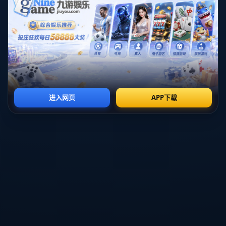
这粒进球对于杨旭和申花队有着双重意义。一方面，进球帮
助杨旭自信心重塑，另一方面，这也为申花提供了重要的战
略纵深。一名状态回升的杨旭，将在接下来的比赛中成为申
花不可或缺的一环。
### **海港豪华阵容为何失准？**
反观上海海港，球队星光熠熠，不乏中超顶级球员坐镇。但
在这场比赛中，海港似乎未能找到攻防节奏，几次威胁性进