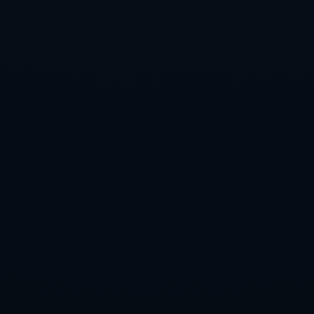
这种有条不紊的防守风格无疑成为申花取胜的关键之一。而
本赛季，申花继续秉承了防守稳定、反击犀利的传统战术思
路，让这支球队在中超竞争中显得尤为冷静而高效。
### **“上海德比”火药味十足，提升联赛关注度**
不容忽视的是“上海德比”本身的特殊意义。这不仅只是两支
沪上劲旅的直接对抗，更是一场检验球队实力与韧劲的试金
石。特别是对于上海申花而言，战胜同城劲敌上海海港是一
场振奋人心的胜利，也为他们接下来的赛季走势奠定了信
心。
本场胜利也为中超联赛增添了新的亮点，吸引了更多球迷的
目光。在全球足球市场复苏之际，这种高质量的比赛无疑有
助于提升中超的整体影响力。