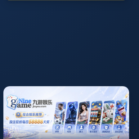
.
輿論的焦點往往會被放大。日前一起涉及裁判與球員的衝突事
對該裁判進行任何懲罰」，此結果引發了球迷和專家的熱烈討