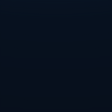
聯賽一場比賽中，裁判托尼·沙普隆（Tony Chapron）因被撞倒後對
以被明確定性為惡意。然而，有專家認為，這樣的例子應當為裁判從業
，都會深刻影響比賽的公信力。在此事件中，官方基於「無惡意」的結
界質疑？**