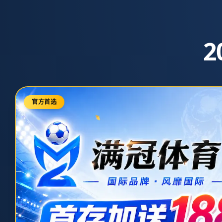
首页
公司简介
产品展示