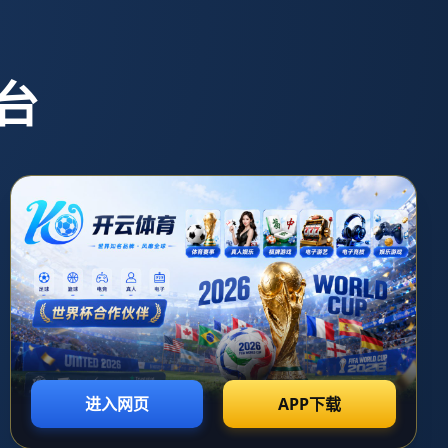
咨询热线
0755-6230866