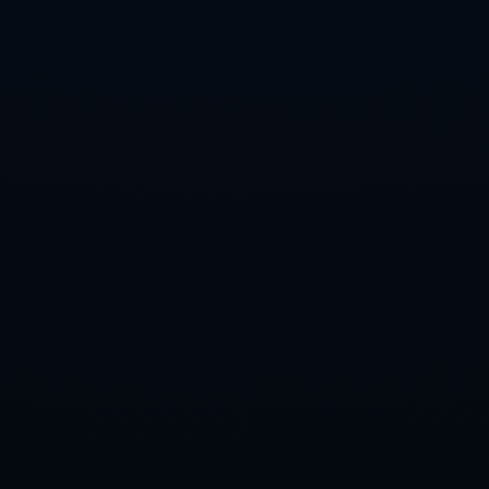
调整国家队主帅虽然是一个重要的战略决策，但实施过程中
仍然会面临诸多挑战。首先，新教练需要有足够的时间来了
解球队，并根据球员特点制定合理战术。其次，**足协需要
做好各方协调，确保新老交替的平稳过渡**。此外，中国足
球的改革并不仅仅是换个教练这么简单，更需要从基础设
施、球员培养等多个层面进行全面优化。这些工作需要长时
间的努力，以及广大球迷的支持和理解。
综上所述，中国足协面对李铁下课的可能性，正在积极考虑
新的解决方案。无论最终选择哪位教练，国家队的发展都需
要在多人共同努力之下，才能迎来全新的篇章。
上一篇：韋林頓·席爾瓦：青島海牛滿員 我將外租尋找新機會.
下一篇：拉什福德無解表現引起大巴黎關註 曼聯續約要快！.