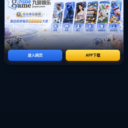
射术，为球队锁定胜局。他的两粒进球不仅展现了个人实
力，也完美诠释了团队合作的重要性。
**阿根廷足球的成长与潜力**