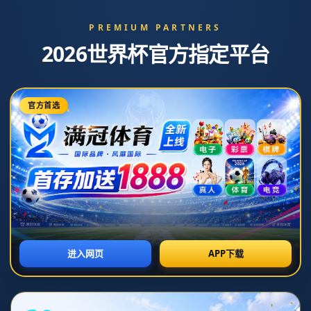
世預賽玻利維亞0-3阿根廷 恩佐和帕拉西奧斯
建功 豪取2連勝！.
发布时间：2026-07-07T21:28:43+08:00