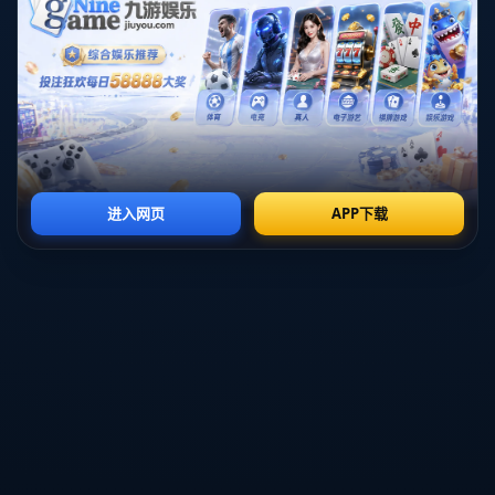
除了技術層面，庫里的影響力更體現在心理層面。他讓更多
年輕球員相信，在身高優勢不明顯的情況下，只要有足夠的
努力和天賦，也能夠主宰賽場。從職業球員到草根籃球愛好
者，庫里成為了每個人努力追求夢想的最佳範例。
### **希爾德：心悅誠服的敬佩者**