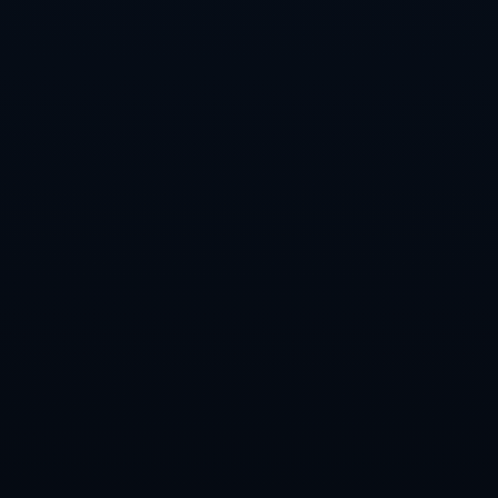
即便是在希爾德這樣的現役射手面前，庫里的技術和影響力
依然顯得無可匹敵。希爾德作為國王隊的核心後衛，以穩定
的三分命中率而聞名，但與庫里相比，他在控場能力、心理
素質和球隊帶動力上仍有不小差距。這不僅體現了庫裏作為
歷史級超巨的地位，更展現了他的全面實力。
### **庫里憑什麼成為歷史級超巨？**
除了上述提到的技術層面，庫里還以其領袖氣質與團隊精神
贏得尊重。在過去的數個賽季裡，他不僅帶領勇士奪得四次
總冠軍，更展現出對球隊年輕球員的扶持。他從來不是一個
以個人成績為核心的球員，而是始終把球隊榮譽擺在首位。
這一點與早期的邁克爾·喬丹、勒布朗·詹姆斯等歷史級別巨
星形成了共通點。
更值得一提的是，庫里的職業生涯充滿劇本式的逆襲。從新
秀時期被多支球隊低估，到早年遭受傷病侵襲，再到如今成