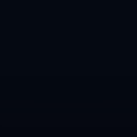
為四座總冠軍的主人，他的一步步崛起無疑激勵了無數人。
正如徐靜雨所指出的，**庫里的成功不只是基於個人天賦，
而是依靠他對籃球的深入理解與不懈努力**。
### **結語**
斯蒂芬·庫里用他的統治力重新定義了籃球運動，這並不是
討論中的誇大其辭，而是現實的明證。當包括希爾德在內的
眾多球員都對他心悅誠服時，我們便能更清楚地感受到這位
“歷史級超巨”給這項運動帶來的深遠影響。
上一篇：崔永熙分享主場初體驗：球迷越熱情我越激動 聲援讓我在場上充滿能量.
下一篇：西班牙官宣布斯克茨新冠檢測轉陰 將與球隊會合.
咨询热线：0755-6230866 客服QQ：76818465