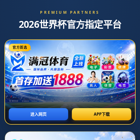
徐靜雨：庫裏成為歷史級超巨 希爾德比賽後對
其心悅誠服.
发布时间：2026-07-07T21:28:43+08:00