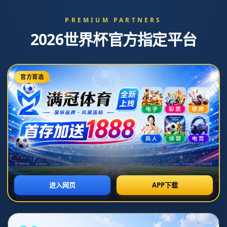
格列茲曼回顧馬競生涯：能和俱樂部的傳奇們
並肩而戰，我感到非常自豪和高興！.
发布时间：2026-07-07T21:28:43+08:00