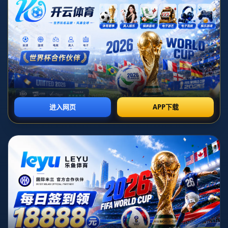
# 格列茲曼回顧馬競生涯：能和俱樂部的傳奇們並肩而戰，
我感到非常自豪和高興！
**前言**
格列茲曼 (Antoine Griezmann) 是當代足壇最耀眼的明星之
一，他精湛的技術、無與倫比的球場智慧以及對足球的熱
愛，讓他成為馬德里競技俱樂部（馬競）歷史上最具影響力
的球員之一。在一次備受矚目的採訪中，格列茲曼深情地回
顧了自己的馬競生涯，並表示：“能和俱樂部的傳奇們並肩
而戰，我感到非常自豪和高興！” 這句話無疑讓無數球迷為
之感動，也再次強調了其職業生涯中的關鍵時刻。
---
### 馬競生涯的輝煌時刻：忠誠與榮譽的象徵