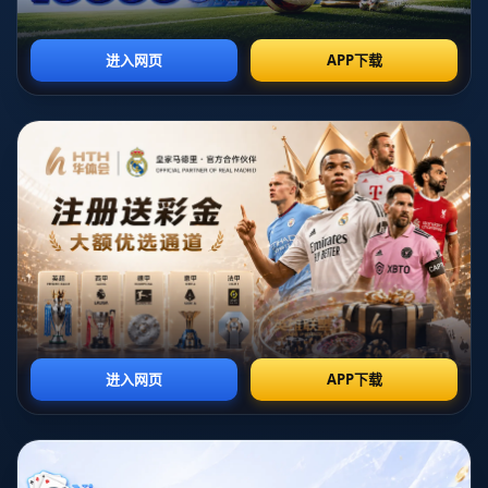
格列茲曼於2014年從皇家社會加盟馬競，當時的他雖然潛力
無限，但尚未成為國際足壇的頂尖明星。在西蒙尼 (Diego
Simeone) 的麾下，格列茲曼迅速成長為球隊的核心之一。他
在**西甲聯賽**、**歐洲冠軍聯賽**以及各種重要的比賽
中，展現了無與倫比的進攻天賦。僅在他的首個賽季中，他
就攻入22粒聯賽進球，奠定了自己在球隊中的關鍵地位。
格列茲曼的馬競生涯充滿了高光時刻，其中包括率隊打入
2016年歐冠決賽以及2018年在歐足聯歐洲聯賽（歐聯杯）奪
冠。他以絕殺般的能力以及穩定的輸出，不僅幫助馬競一次
次完成逆轉局面，也讓他自己成為了俱樂部歷史上的標誌性
人物之一。這段經歷是對其堅韌精神的體現，也是馬競“永
不放棄”精神的完美詮釋。