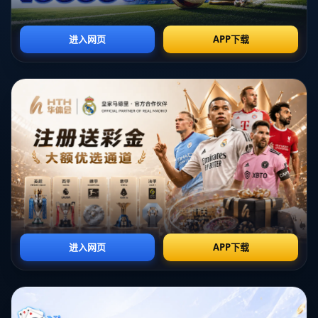
了许多悬念。
**卡塔尔的挑战与不足**
作为世界杯历史上首次参赛的新军，卡塔尔队在面对经验丰
富的厄瓜多尔时暴露出了不少问题。首先，他们在面对高压
逼抢时显得准备不足，防守端的弱点被厄瓜多尔抓住机会多
次冲击。此外，卡塔尔前场的配合也不够流畅，多次进攻尝
试都无功而返。尽管有主场观众的热情支持，但球队的表现
仍显得紧张且略显稚嫩。
**厄瓜多尔的攻防兼备**
相比之下，厄瓜多尔的表现可圈可点。球队不仅在进攻端把
握机会，同时在防守端也有效封锁了卡塔尔的进攻路线。*
恩纳·瓦伦西亚*无疑是本场比赛的明星，他的两个进球为厄
瓜多尔队奠定了胜局。此外，厄瓜多尔队员之间的默契配合