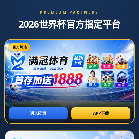
世界杯小組賽卡塔爾0-2厄瓜多爾 瓦倫西亞兩
球取勝 歷屆主辦國首次輸掉首場比賽.
发布时间：2026-07-07T21:28:43+08:00