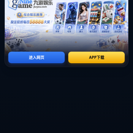
以及出色的体能储备，使得他们在场上占据了明显优势。厄
瓜多尔的胜利不仅仅是进攻上的成功，也得益于全队出色的
整体发挥。
**对卡塔尔未来比赛的启示**
尽管首场比赛失利，但这对卡塔尔而言也是一个重要的学习
机会。调整心态、加强防守、提高进攻效率，将是他们接下
来比赛的重点。东道主的首次失利虽是历史性的，但也是球
队成长的契机。卡塔尔需要从失败中汲取经验，为后面的比
赛做好更充分的准备。