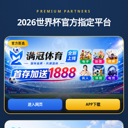
踢球者：德甲在尝试当使用VAR后，裁判需要
对现场观众进行解释.
发布时间：2026-07-07T21:28:43+08:00