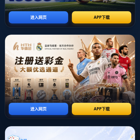
### VAR与裁判透明性的矛盾
自VAR系统投入使用以来，各种误解与争论伴随而生。对
于现场观众而言，每当裁判暂停比赛、走向场边观看视频回
放时，**他们只能耐心等待，但无从得知具体的决策过程和
理由**。虽然通过电视直播，解说往往会根据画面即时分
析，但对于坐在球场中的观众，他们只能茫然地等待最终的
判罚结果。而这样的等待并不总是被接受的，尤其是当一个
重大判罚引发球迷双方争执时，透明度不足的问题更加突
出。
德甲希望通过革新这一传统模式，在VAR决定之后，裁判