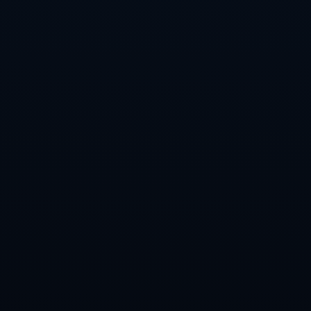
### 数据支撑与案例分析
根据一份英超数据统计，在比赛引入VAR后，有约65%的球
迷认为判罚依据更加公正，但仅有36%的球迷对比赛中断时
间和透明度表示满意。这一数据显示，透明性问题在提高
VAR的接受度上发挥着关键作用。
而在德甲，多次因VAR产生争议的比赛，始终是球迷抱怨
的重点。例如，在拜仁慕尼黑对阵多特蒙德的一场德甲关键
赛事中，补时阶段因越位判罚取消进球，引发了巨大的争
议。由于现场观众无法第一时间理解越位的具体判罚依据，
比赛结束后抗议声不断。而这一问题正是此次德甲推出新举
措试图解决的核心痛点。
### 凝聚透明化的足球未来
**无论如何，VAR规范化与透明化的发展，将是未来足球