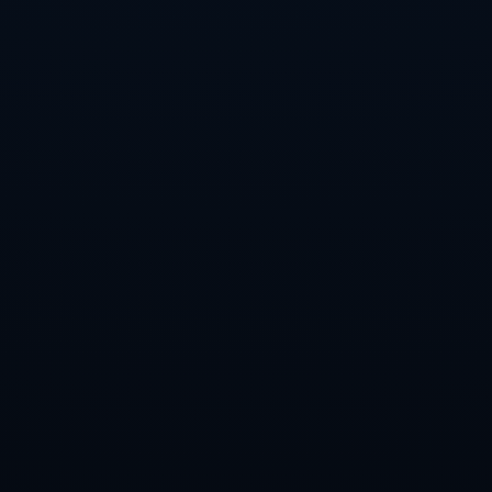
为，成功的比赛依赖于**全队上下心往一处想，劲往一处使**。为此，