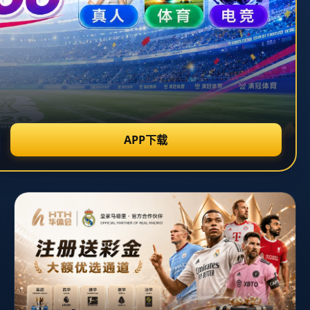
蒋圣龙将目标瞄准下一个：不会轻易让对手带走1
发布时间：2026-07-07T21:28:43+08:00
龙，这位足球世界的新星**，正以其顽强的拼搏精神和坚定的目标塑造自己
，提升团队战斗力。
。*他在场上的冷静与对比赛节奏的掌控，使他成为了球队不可或缺的一
训练，力图提高整体防守能力，确保对手在比赛中难以取得进球。这种态