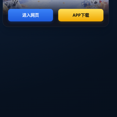
时无从下手**。蒋圣龙的这种比赛态度不仅仅是一种个人特