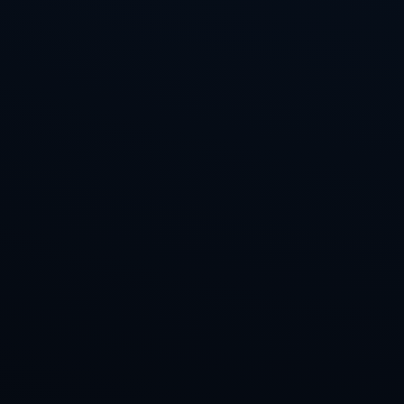
在谈到与团队的合作时，蒋圣龙非常注重沟通与协调。他认
理解，以及如何在比赛过程中保持最佳状态。