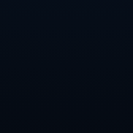
鲁本·迪亚斯在防线上的铁血拦截，也是本轮比赛的亮点
**。德布劳内以精准的长传和巧妙的控球，不断为队友创造
理想的进攻空间。他的视野之开阔、策划之巧妙，使得对手
防不胜防。而鲁本·迪亚斯的存在，更让人安心。他的果敢
与稳健，为曼城筑成了一道难以逾越的防线，屡次化解对手
的凶猛攻势。
*反观整个比赛，这些明星球员在欧冠赛场上的表现令球迷
们热血沸腾。而他们的优异发挥，也让球队整体实力得到了
质的提升*。本轮欧冠最佳阵的评选，不仅是他们个人才能
的体现，亦是对其所在俱乐部整体实力的一次彰显。这些球
员通过前后场的默契联动，向世界展示了顶级足球的魅力所
在。