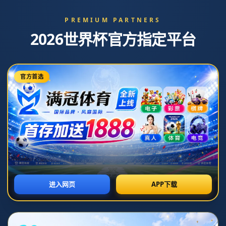
重返K联赛？孙准浩回应全球禁足被驳回 恩师
态度不确定.
发布时间：2026-07-07T21:28:43+08:00