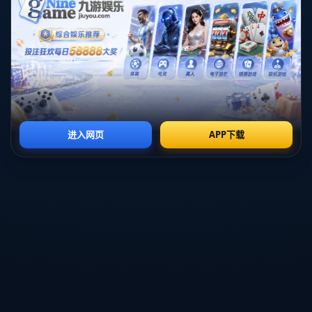
目前，面对桑准浩的职业规划，许多人开始猜测他是否会因
此机会重新回归**熟悉的K联赛舞台**。尽管李东国、金镇
永等韩国球员在职业生涯低谷期转回国内后重新焕发生机，
但能否被球迷与认可接纳又是另一回事。
事实上，从本赛季转会市场来看，一些韩国本土豪门对孙准
浩表示出了兴趣。例如，全北现代的主教练在接受采访时提
到：“孙准浩依旧是一位极具潜力的球员，但回到K联赛，
需要的不单是能力，更是他整个职业生涯重新稳定的表
现。”从某种程度上来看，这似乎为**可能的K联赛回归**
开了一线曙光。
然而，孙准浩的恩师——曾在中超对他悉心培养的老教练，
却在最近采访中表现出**“不确定”态度**。他直言：“孙的
能力绝对可以匹配任何欧洲或亚洲顶级联赛，但在目前的情
况下，球队是否愿意为他分担相关延续问题，是核心关