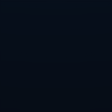
众所周知，球员的职业选择不仅取决于自己的努力，还和恩