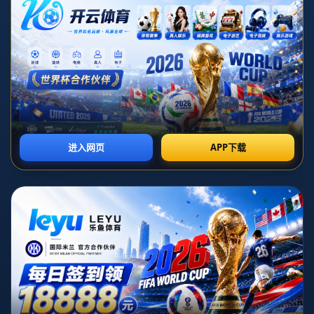
**重返K联赛？孙准浩回应全球禁足被驳回 恩师态度不确定
**
近年来，随着韩国中场球员孙准浩在中国联赛的卓越表现，
他逐渐成为东亚足球界的热门话题。然而，近期围绕这位球
员的争议又一次将他推向了舆论的风口浪尖。尽管孙准浩此
前表现稳定，成为许多球队倚重的核心，却因国际足球有关
规则的不当行为经历了一场前所未有的挫折。**“全球禁足”
申请被驳回**的消息，加上恩师态度的不确定，让其未来走
向充满变数。那么，他的“重返K联赛”的可能性，又是否意
味机会与挑战并存？
### **关键词：孙准浩、全球禁足、K联赛**
#### **孙准浩的职业生涯与争议**
孙准浩，作为韩国本土成长的优秀中场球员，早年便在K联