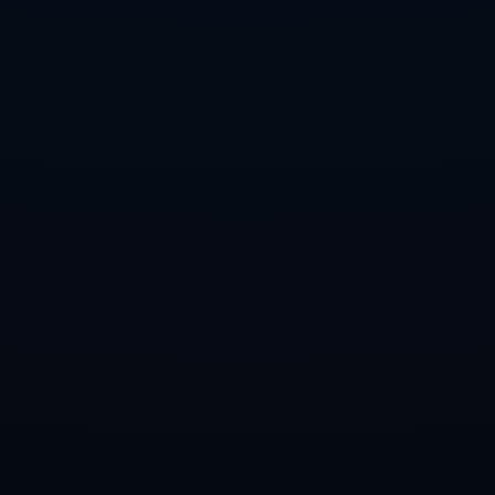
此次事件也为中国冰雪运动的发展敲响警钟。如何在备战周
期中平衡运动员的训练和恢复？如何让年轻选手拥有更长的
职业生涯？这些不仅是谷爱凌和她团队需要思考的问题，也
是全体冰雪项目的集体任务。
### **哈尔滨亚冬会，或将成为涅槃之地**
尽管退赛，但谷爱凌并未放弃未来的赛场，而是**承诺将全
力以赴恢复，以最佳状态迎接即将在哈尔滨举办的亚洲冬季
运动会。**作为亚洲顶级冰雪赛事，哈尔滨亚冬会将吸引全
球瞩目，而中国冰雪军团的表现更是举世期待。
对于谷爱凌来说，这不仅是一次重新出发的机会，也是一次
向世界展示抗压能力与复原力的重要舞台。**"从摔倒中站
起"，是她一直以来传递的精神力量，而哈尔滨亚冬会将成
为这一信念的最好注脚。**