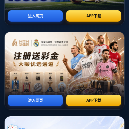
**事件背景**
马宁作为中国顶尖的足球裁判，曾多次执法国内外重要赛
事。然而，最近有人爆料称马宁因不明原因被有关部门带