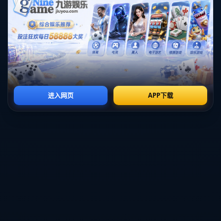
走，此消息一出便迅速引发广泛讨论。**足协的快速回应**
显示出其对裁判管理的高度重视。足协在声明中明确表示，
马宁并未被带走，相关传闻纯属子虚乌有。这一回应不仅平
息了谣言，也再次强调了足协对职业裁判员的支持与信任。
**名记披露的最新情况**
事件发生后，多位知名体育记者跟进报道。其中一位名记披
露了更多细节，称马宁目前正在正常执法工作中，并未受任
何调查或问询。这表明，尽管有外界的猜测和不实消息，马
宁的职业生涯目前并未受到实质性影响。通过这些报道，我
们可以看出，媒体对于**权威信息的及时传播**在化解谣言
方面发挥了重要作用。