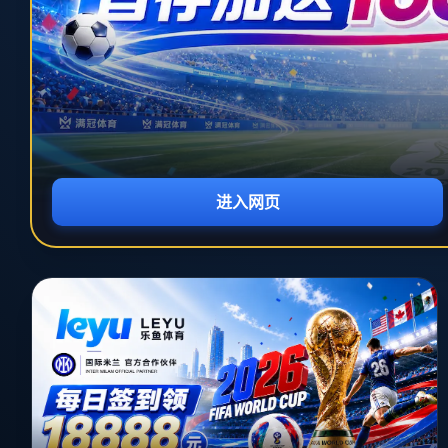
# 塔帅：我内心和灵魂深处都希望曼城丢分
在英超的竞争中，各支球队为争夺冠军而摩拳擦掌，而作为竞
望曼城丢分。”这个表态不仅引发了媒体的广泛讨论，也在球