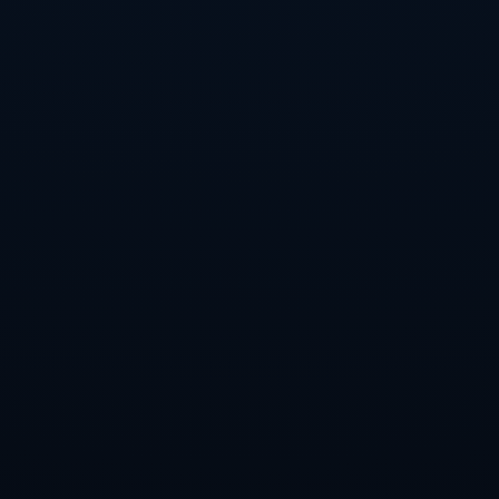
致命的攻击力，在英超和欧洲赛场上屡屡取得佳绩。正因如此，塔帅的这
够找到击败它的机会。**
感源于竞争的本能，但他内心深处对曼城的羡慕无疑释放出了他迫切期
足球的生态中，渴望对手失分，虽然是一种竞争上的心理，但同时也是一
2012赛季，曼城和曼联之间的竞争达到了白热化。当曼城在最后几轮的
自己的球队在关键时刻抓住机会，收获成功。**
迷对此表示赞同，他们希望看到曼联能够在未来的比赛中更有竞争力。