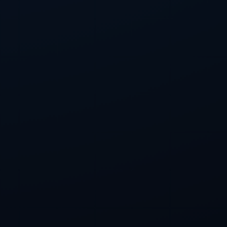
番话可以看作是一位对手对于曼城实力的承认。**在英超的
望曼联能在这个赛季有所突破的信号。在英超中，争夺积分不
种策略。**当曼城失去分数时，其他球队，尤其是曼联便有
比赛中状态有所下滑时，曼联趁机反超，最终在积分榜上形成强
与此同时，这种迫切的情感也反映了曼联在经历了几年的低迷