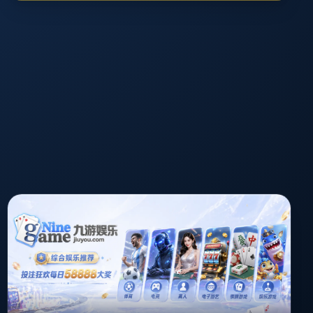
Ten Hag）在一场采访中坦言：“我内心和灵魂深处都希
*