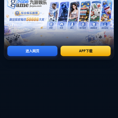
同时也增强了他们的自信心**。心理学研究表明，当运动员
相信他们拥有某种优势或幸运时，会在比赛中表现得更加勇
敢和自信。
**IG老板的独特做法：** 在比赛结束后，IG老板因过于激
动甚至出现“心脏病发”的状况，而不得不现场吃药缓和。这
一事件说明了电竞不仅是一场技术和策略的博弈，更是一场