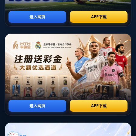
**赛前拜神的心理效应：** 作为一支顶级战队，IG在对战
前夕面临巨大的心理压力。在这种压力下，寻求某种形式的
精神支持无可厚非。赛前拜神可以被视作一种“心理暗示”，
不仅让团队内的成员认为自己受到了更高级力量的庇佑，**