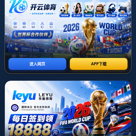
**戴杯德约率塞尔维亚会师俄罗斯英国德国争四强：网坛新
历史的上演**
网坛的飓风再度来袭，**2023年戴维斯杯**四分之一决赛的
赛场上，传奇球星诺瓦克·德约科维奇领衔的塞尔维亚队将
与网坛劲旅俄罗斯、英国和德国争夺四强席位。这场比赛不
仅仅是对各国网球综合实力的考验，更是诸多网坛英雄个人
战斗力与领导力的展现。在全球体育迷的瞩目下，这场纷争
注定燃起空前的热度，书写戴杯新的篇章。
### **戴杯豪门交锋：看点与悬念并存**