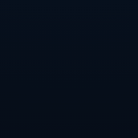
评价，**德约科维奇的加入对塞尔维亚队士气是一种巨大的
加持，甚至能影响对手的临场心态**。
他的领导风格耐人寻味。在过去的赛场中，我们看到无数次
他在队员间的沟通与鼓励，他不仅是“超级得分点”，更像是
全队的精神支柱。戴杯的赛制独特之处在于双打比赛往往是
全场关键一战，德约尤其注重与队友的配合。他与诸多塞尔
维亚选手在过往戴杯中的默契合作，也为本次赛事增添了更
多期待与可能性。
### **对手实力解析：三大强队的应战策略**
尽管塞尔维亚队实力不容小觑，但德国、俄罗斯和英国的队
伍同样不可低估。
1. **俄罗斯队：全面作战力量**
在梅德维德夫和卢布列夫的带领下，俄罗斯队在戴杯赛事中