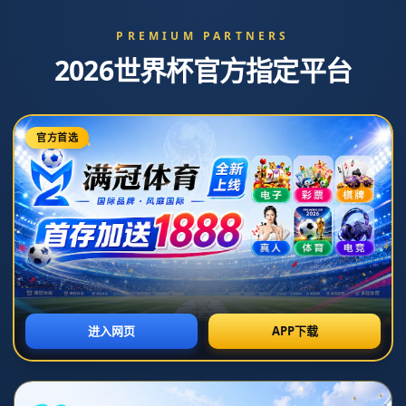
戴杯德约率塞尔维亚会师俄罗斯英国德国争四
强.
发布时间：2026-07-07T21:28:43+08:00