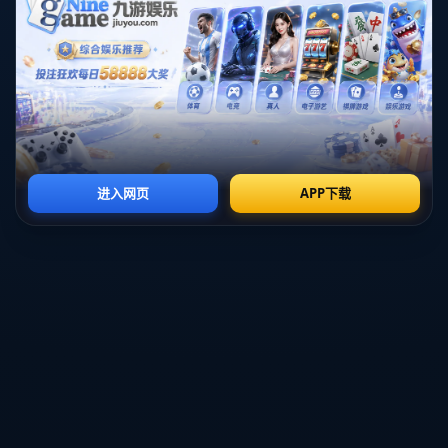
### **王大雷的领导地位**
在防守端，**王大雷的任队长**为全队注入了信心。作为一
名经验丰富的门将，王大雷在守门方面的稳定表现使得后防
线更加坚固。他不仅是后防的最后一道屏障，同时也是全队
的精神领袖。过去的比赛中，王大雷以出色的扑救表现多次
拯救球队，他的领导能力则体现在对年轻球员的指导与激励
上。
### **战术灵活性与阵型选择**