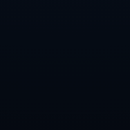
守特点，优化配置。
### **结语**
国足的主力阵容在一定程度上反映了足球战术的发展趋势。
通过**阿兰与费南多的搭档**以及**王大雷的领导**，国足
不仅仅是在追求短期胜利，更是在为长远的足球发展奠定基
础。整体阵容的优化、球员间的化学反应以及战术灵活性的
提升，都将在未来的国际赛场上帮助国足争取更好成绩。随
着日后的不断磨合和战术演练，相信国足将会在国际舞台上
展现出更强的竞争力。