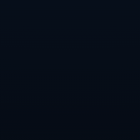
国足之所以能够在这个时期展示这样一套主力阵容，还得益
于教练组的战术灵活性。根据对手的不同，教练可以灵活地
调整阵型及人员配置。例如，在对抗身体素质强悍的球队
时，教练可能会强调中场的控制和前场的高位逼抢，这时阿
兰与费南多的速度优势将成为突破口。而在面对防守严密的
球队时，王大雷的稳定守门将为国足争取反击机会，转守为
攻。
### **案例分析：成功与挑战**
在国足近期的几场友谊赛中，阿兰与费南多的默契配合多次
制造进球机会。在与某东南亚球队的较量中，阿兰凭借个人
突破为费南多创造了进球良机。在这场比赛中，王大雷的多
次关键扑救也让国足避免了失球。这证明了战术调整的有效
性和球员状态的提升。然而，在一些重要比赛中，国足仍面
临进攻效率不足的困境，这需教练团队进一步分析对手的防