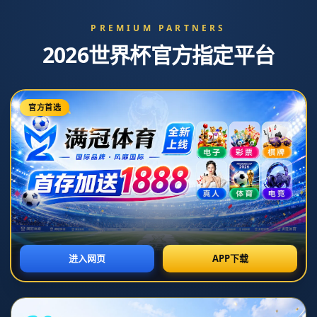
拉塞尔30分詹姆斯21+14 湖人终结鹈鹕4连胜
发布时间：2026-07-07T21:28:43+08:00
在NBA这个充满竞争与激情的赛场上，每一场比赛都可能