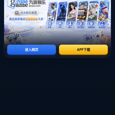
Americas）**一直以技术性极强的弯道和高低起伏的赛道特
点闻名，而本次排位赛中的多个争议点则集中于赛道的"95
分曲线"――即第8到第9弯的复杂组合弯。
这一段赛道被公认为考验车手驾驶风格和赛车调校的"心脏
地带"，**极速入弯和灵活过弯的完美结合**让车手和赛车
都饱受压力。例如，法拉利车手勒克莱尔（Charles
Leclerc）在尝试冲击后段好成绩时，就因刹车延迟和转向不
足在这一段失误，遗憾错失更高排名。相对而言，擅长细腻
操控的阿隆索（Fernando Alonso）在该赛段表现突出，凭借
精准的走线顺利闯进前十排位。
---
## **焦点三：爆冷黑马登场，新兴车队加入竞争格局**
除了传统强队的激烈交锋，本次排位赛的一大惊喜来自阿尔