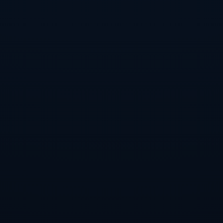
派（Alpine）车队和阿斯顿·马丁（Aston Martin）的优异表
现。阿尔派的加斯利（Pierre Gasly）以稳健的发挥挤入了前
六排位，再次证明了中游车队不容小觑的竞争力。而阿斯顿
车队的兰斯·斯特罗尔（Lance Stroll）凭借团队的赛道数据
策略分析，在第3段赛程中抓住机会，超越多位强劲对手。
这不仅使得排位赛结果充满未知，也为正赛的策略布局增加
了新的变数。从图集中可见，这些"黑马"团队依靠大胆冒险
的调教与车手个人能力的平衡，为2024赛季的F1赛事注入
了鲜活的竞争活力。
---