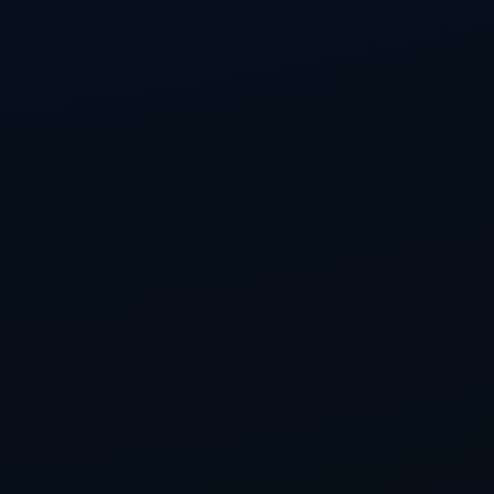
，我们学到了很多，不仅是技术层面，还有自信和心理上的成
的未来希望**。
被投入到青训体系之中。这次U20男足通过热身赛呈现的进
*王昊斌**的崛起，则得益于近年来国内守门员专项训练的发
赛洗礼或国际比赛历练。这样的“走出去”培养模式，使得更