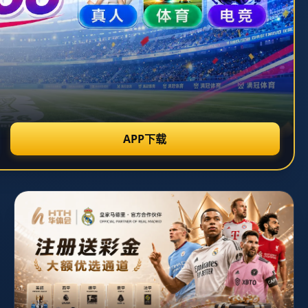
发布U20男足热身赛微纪录，赛后王钰栋和王昊斌接受
发布时间：2026-07-07T21:28:43+08:00
访展现新生代风采**
在国际赛事中崭露头角。**近日，U20国家男子足球队的一场热身赛引发
—王钰栋与王昊斌，在赛后接受采访时分享的感受，也成为热议话题。
辑为特色。在这场比赛中，**球队不仅展现出拼搏精神，更通过战术执行力
的试炼，从体能到心理素质，从团队配合到个人技术，都得到全面的检验。
密集防守下的巧妙突破，再到门前一锤定音的绝杀，都充分展示了这支U