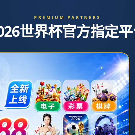
新闻资讯
联系我们