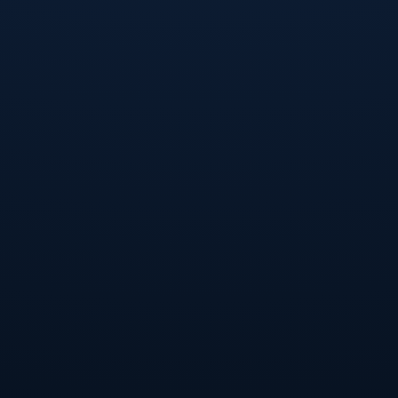
媒体采访。**两人的发言不仅坦露了球员们的真实情感，也从侧面映射了
色的大局观，更是球队进攻组织的关键人物。赛后他提到：“通过热身赛，
自身的高要求，也显现出中国年轻一代球员更注重思考总结的心态。