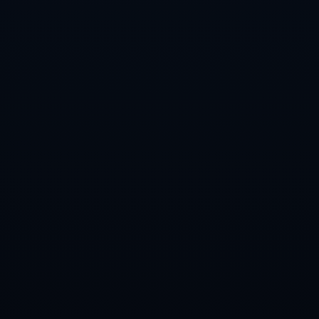
也是一次情感共鸣的传播。通过这场比赛和赛后采访，球迷们不难发现
：通过努力与成长，中国足球的新生代将会更具竞争力，更值得期待**。
球员成长，更记录了中国足球的前进步伐。以这样的视角呈现，我们看到的