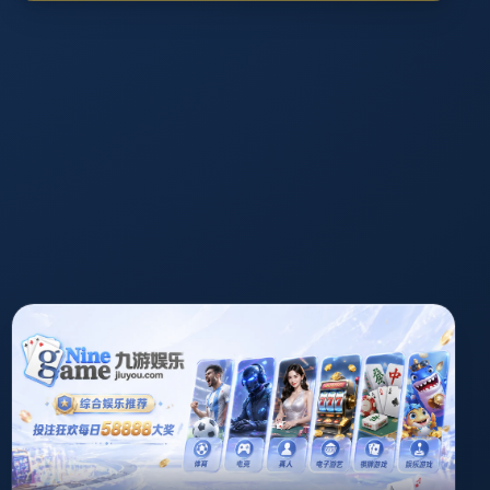
采访.
广泛关注，官方发布的微纪录更是掀起热议**。视频中不仅
这不仅是一场热身赛的纪录，更是对中国足球新生代的一次深
体现了新生代球员的成长和潜力**。值得关注的是，这场热
20队伍近年来的提升。这种用比赛积累经验、提升信心的方