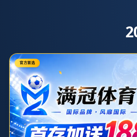
首页
公司简介
产品展示