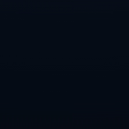
#### **写在最后的感悟**
致敬中国职业足球30周年，它不仅是一项赛事的庆典，更象
征着一段历史，一种精神的传承与延续。从绿茵场到亿万球