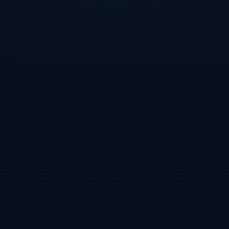
#### **未来可期：职业足球的社会责任与文化担当**
职业体育的使命，不仅为胜负而战，更在于推动更广泛的社
会价值。中国职业足球在商业、竞技之外，仍需注重培养优
质青训体系，加强基层推广，让更多普通人能够真正参与、
热爱足球。同时，俱乐部应更加注重区域文化的融入。例