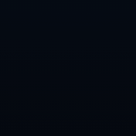
迷的心中，职业足球早已超越了竞技本身，成为了连接梦
想、文化与国家认同的重要纽带。通过这三十年的拼搏与成
长，中国足球正以更加自信与开放的姿态，迈向明日的辉
煌！
上一篇：久保建英將現身《多啦A夢》新年特別篇 與大雄在西班牙冒險.