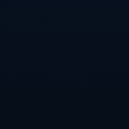
#### **冬训兼顾科学与个性化的案例分析**
从世界顶级球队的冬训经验来看，**因材施教与数据化管理
**已成为一种主流趋势。比如曼城、拜仁等豪门俱乐部利用
大数据收集球员体能状况，从而定制个性化训练方案。而山
东泰山在国内的发展中，也逐渐引入了类似的科学手段。教
练组通过实时监测心率、步频等数据，制定球员适配的训练
节奏。例如，体能较强的中场球员会安排更高强度的核心训
练，而对于伤病恢复期的球员，则减少对抗性训练，以回归
状态为优先。
此外，教练组还从细节着手，优化了球员的饮食和作息。通