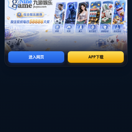
队、提升协作能力的重要环节。在这段时间里，团队氛围的
建设变得格外重要。山东泰山队在强化寒冬训练的时候，还
融入了很多心理层面的内容，比如设置互动型的训练项目，
通过趣味和挑战性并存的方式激发球员斗志，让团队凝聚力
在每一次奔跑和配合中得以提升。
一位队内老将在接受媒体采访时透露：“冬训尽管很辛苦，
但通过合理的**小组对抗赛**和**集体协作游戏**，我们不
仅提升了实力，也感受到了团队的归属感，相信这些都能在
新赛季中得到体现。”这样的设计既增强队员的协同能力，
也让整体训练氛围变得更加轻松愉快。