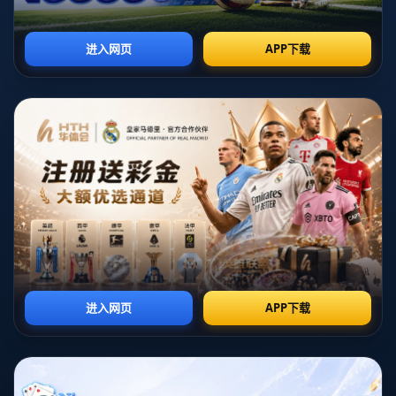
练凭借团队经验，将上午设为**体能训练**时间，下午则转
为**技战术演练**。上午侧重于强化核心力量训练，例如耐
力跑、力量器械等，旨在为球员加固体能“底盘”；而下午的
训练则更加注重攻防体系的全面优化，力求让每位球员都能
理解团队战略。
#### **团队凝聚力在训练中不断加强**
冬训不仅是对身体机能的一次考验，更是每个球员融入团