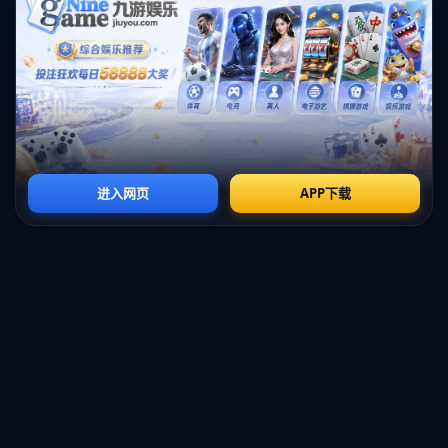
定表现，让凯恩在前场无后顾之忧。拜仁的整体实力和稳定
性，使得他们在联赛中遥遥领先。
**案例分析**表明，历史上加盟拜仁的顶尖球员大多在短时
间内就能实现冠军梦。例如，罗伯特·莱万多夫斯基在加盟
后的多个赛季中，帮助拜仁获得了德甲和欧冠等诸多重要奖
杯。凯恩似乎正在步其后尘，在追求职业生涯首冠的路上，
表现得愈发坚定和谦逊。
当然，拜仁要继续保持领先地位，仍需应对来自多特蒙德、
RB莱比锡等队伍的强烈挑战。这些球队在积分榜上的紧追
不舍加大了争冠的竞争程度。但拜仁在关键比赛中的经验和
实力，让他们有足够的资本去应对不同对手的挑战。
综上所述，**凯恩的首冠梦想**与**拜仁的德甲半程冠军**
齐头并进，这种双重结合无疑为本赛季的德甲增添了更多的