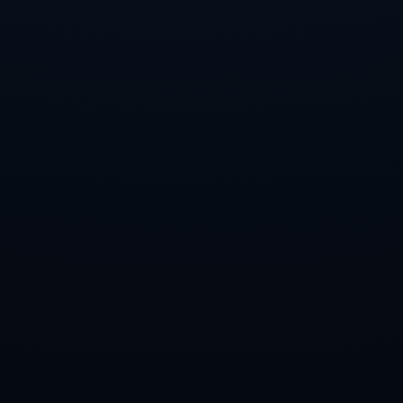
轻球员如佩德里和加维等人迅速成长，成为球队中场的重要力量。德容的回归
的关系，是教练组需要解决的问题。
员共同出场。然而，比赛结果并不理想，球队在中场的配合出现了问题
保持球队竞争力的同时，合理利用德容的经验和能力，是巴萨管理层和教练
鹏接近加盟