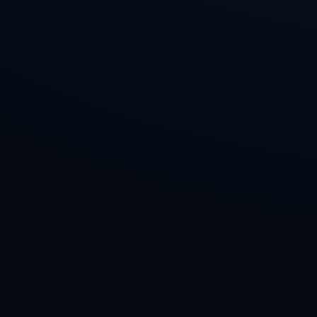
3. **年轻球员的成长**：在德容缺席期间，巴萨的年
的成长**是俱乐部未来的希望，如何平衡德容与他们之间
**案例分析：德容与巴萨的未来**
在德容复出后，巴萨曾在一场关键比赛中尝试让他与年轻球
反而暴露了球队在中场配置上的不协调。
**结论**
德容的伤愈复出对巴萨来说是一个复杂的挑战。**如何在
术和人员配置上做出明智的决策，以确保球队的长远发展。
上一篇：（冬训热身赛）蔚山HD全韩班挑战莫斯科火车头.
下一篇：北青：北京国安与张玉宁谈完续约，林良铭、何宇