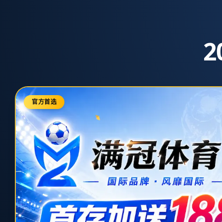
首页
公司简介
产品展示