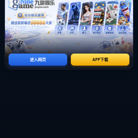
这样的专注与准备无疑成为了他们通往决赛之路的重要因
素。细节决定成败，这在羽毛球比赛中展现得淋漓尽致。
### 成功的背后是长期的努力
大马男双聪文之所以能够在**印尼羽球超级500赛**中成为
最终的争冠代表，绝非一日之功。长时间的训练、比赛经验
的累积以及团队的通力合作，一步步将他们推向目前的高