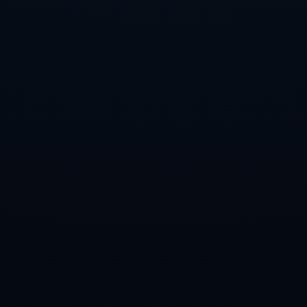
度。
根据教练的透露，聪文选手在赛前曾特意强化体能和心理素
质，多次进行高强度训练。通过这些持之以恒的努力，他们
在面对强敌时，表现得游刃有余。
**聪文组合**的胜利不仅为自己赢得了荣誉，也为整个马来
西亚羽球队带来了希望和鼓舞。在即将到来的决赛中，聪文
必将以最好的状态争夺桂冠，为国争光。
通过此次半决赛的精彩表现，可以看出羽毛球不仅仅是技术
的比拼，也是智慧、心理素质和团队合作的综合较量。聪文
组合的成功正是这些元素完美结合的结果。我们有理由相
信，大马男双将在未来的国际赛场上继续攀登高峰，谱写新
的辉煌篇章。