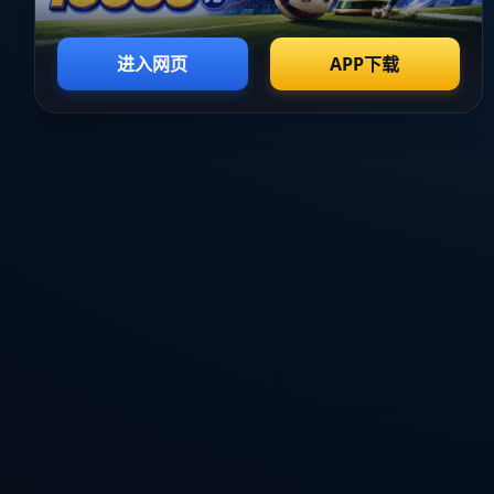
员来说，了解历史不仅仅是对过去的回顾，更是对未来策略
例如，展厅中展示的上世纪80年代中国足球崭露头角的珍
代足球所需的科技支持与管理策略。
**互动体验与交流**
除了静态展品，*广州足球博物馆*还设有互动体验区。教
了教练们对现代科技在足球训练中运用的广泛思考。
在参观活动结束后，教练员们也举行了一次小型座谈会，围
化传播方面的创新做法，尤其是在青少年足球教育中的应用
**结语**
此次参观广州足球博物馆的活动，不仅使亚足联与中国足协
馆将继续发挥其在足球文化交流中的桥梁作用，为推动中国