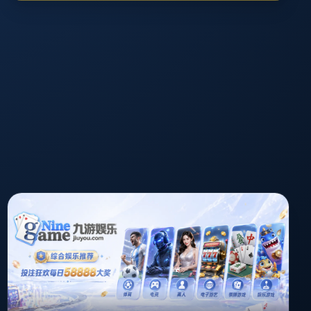
馆.
次参观不仅仅是对博物馆中珍贵藏品的赞赏，更是一次对中国
了丰富的足球文物和资料，还通过现代化的展示手段营造出一
发展。
展示，这些资料生动地展现了中国足球的发展轨迹。对于教练