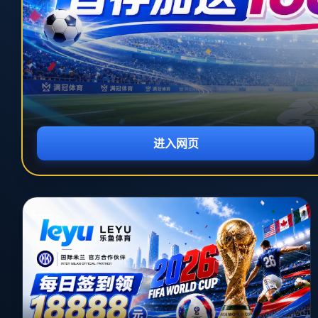
2
**2023亚足联/中国足协教练员热情参观广州足球博物馆**
在2023年这个足球盛事如火如荼展开的时刻，*广州足
足球历史和文化的深入探讨，这也预示着广州足球博物馆作
**广州足球博物馆的独特魅力**
广州，作为中国足球发展的重要城市，其足球文化积淀深厚
种身临其境的体验。对于**亚足联/中国足协教练员**来
**足球历史的启迪**
在参观过程中，教练员们特别关注的是博物馆中那些记载了