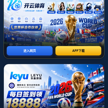
**花样滑冰——全国冠军赛：肖紫兮/何凌昊摘得冰上舞蹈
桂冠，展现非凡实力**
在刚刚结束的全国花样滑冰冠军赛上，肖紫兮与何凌昊这对
新生代组合用卓越的表现征服了现场评委和观众，实现了冰
上舞蹈项目上的历史性突破。在这场高手云集的比赛中，他
们不仅荣获冰上舞蹈冠军，还展现了中国花样滑冰的独特魅
力，为未来的国际赛事注入了无限希望。
### **无懈可击的表现，赢得无数喝彩**
比赛当晚，这对年轻组合一亮相便吸引了全场目光。他们的