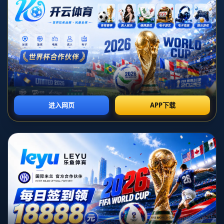
随着寒冬的到来，**山东泰山足球队**也开始了紧锣密鼓的
冬训，备战新一年的比赛。这不仅是对球员体能和技巧的全
面提升，也是对战术和团队配合的精细打磨。在小年到来之
际，我们特别为鲁蜜朋友们送上这期特别的冬训vlog，预祝
大家小年快乐！
在本次冬训中，山东泰山的教练团队根据球员特点精心设计
了训练计划。**首先是体能训练**，在寒冬中锻炼球员的耐
力与爆发力，确保他们具备赛场上充沛的精力。通过跑步、
跳跃和重量训练等项目，球员们的体能得到了有效提升。
**技术训练**也是本次冬训的重点之一。为了提高每位球员
的基本功，教练组进行了详细的技术指导。从传球、射门到
控球，所有的动作力求完美。每一次触球都是对球员基本功
的考验和磨练。