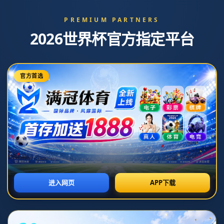
中超-塞尔吉尼奥传 亚泰4-0西海岸结束连败
发布时间：2026-07-07T21:28:43+08:00
### 中超-塞尔吉尼奥传 亚泰4-0西海岸结束连败