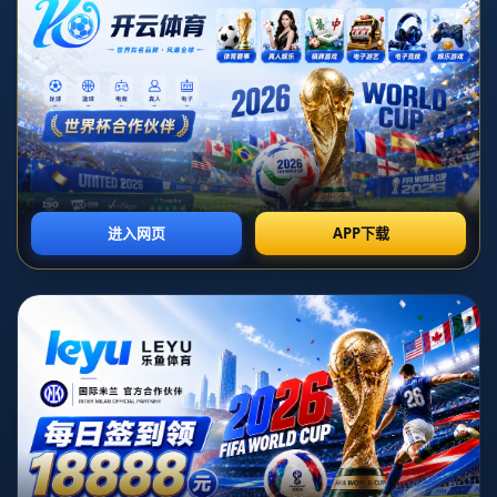
在刚刚结束的一场中超激战中，**长春亚泰**以4-0的悬殊
比分战胜了**西海岸球队**，成功结束了之前的连败局面。
本场比赛不仅是亚泰士气的极大提升，也是球队在联赛中的
重要转折点。本文将对比赛过程进行详细分析，并探讨亚泰
的胜利所传达的深层意义。
#### 比赛回顾：战术与执行的完美结合
比赛在长春的主场进行，亚泰队在主帅的指挥下充分展现了