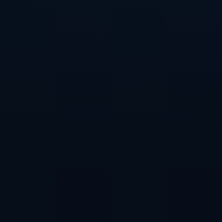
#### 胜利的意义：士气的重振与球队信心的提升
这场比赛的胜利对亚泰而言绝不仅仅是三分那么简单。经历
了上一场的失利后，球队的士气低迷，而此次大胜有助于凝
聚球队的信心。**心理因素**在竞技体育中尤为重要，经过
长时间的连败，亚泰的球员们重拾信心，无疑为接下来的比
赛奠定了坚实的基础。
#### 塞尔吉尼奥的关键角色
作为比赛的关键人物，塞尔吉尼奥的表现值得特别强调。他
不仅在进攻端有着出色的发挥，还展现了自己的**组织能力
**。在第一球的助攻中，他在宽阔的场地内找到了给队友创
造机会的最佳时机，展现了他过人的视野和敏锐的判断力。
这种技术与意识的结合，正是他能成为球队核心的原因。