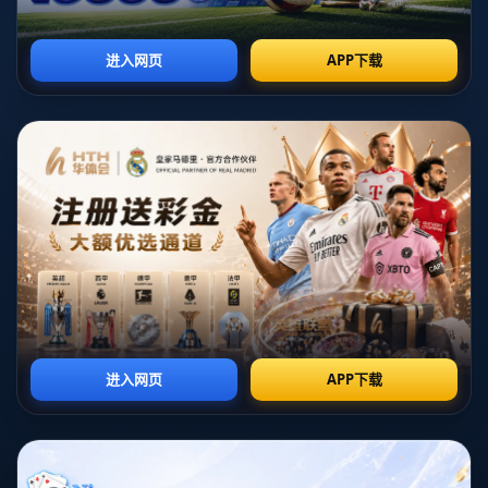
### **深足转会现状：何以形成如此局面？**
深足近年来表现不俗，但由于各种原因，他们在管理上遇到
了一些挑战。**成绩压力、财务调整、青训布局不足等综合
因素**，都催化了这波转会潮的出现。球队需要通过放人缓
解财务压力，同时一些球员也希望利用机会寻找新的发展平
台。在这样的背景下，队内多名主力球员开始寻找新的去
向，提高自身职业生涯的上升轨迹。