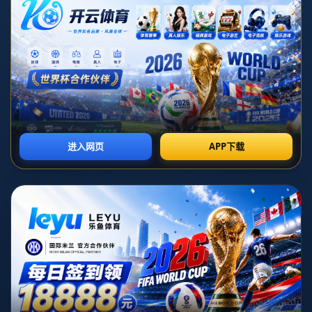
**深足球员流入转会市场：郑达伦有望加盟泰山，多人试训
的背后**
目前中国足球联赛的转会市场风起云涌，而深圳足球队（简
称“深足”）本赛季的队内变动更是吸引了各界的高度关注。
作为一支持续寻求突破的球队，深足的多名球员被曝已经流
入转会市场，这其中，知名球员郑达伦还传出有望加盟山东
泰山队的消息。同时，其他一些球员正在其他球队试训，为
自己的职业生涯寻找新机会。这波“深足出走潮”背后，不仅
反映了深足的运作策略，也为中国转会市场增添了激烈的竞
争元素。