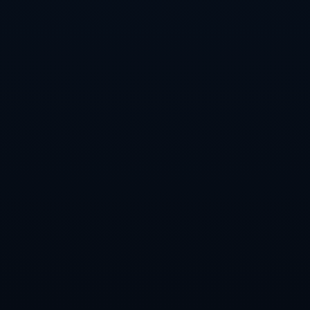
除了郑达伦，有消息称，深足多名球员目前正与其他球队洽
谈试训事宜。值得注意的是，这些试训球员主要集中在**年
轻潜力股或角色球员**人群中。比如，一些有过国字号征召
经历的年轻球员受到青睐。有人指出，一旦他们通过试训即
可签约，而这些二线甚至三线球员的“流动”则是整个中超班
底调整和优胜劣汰的结果。