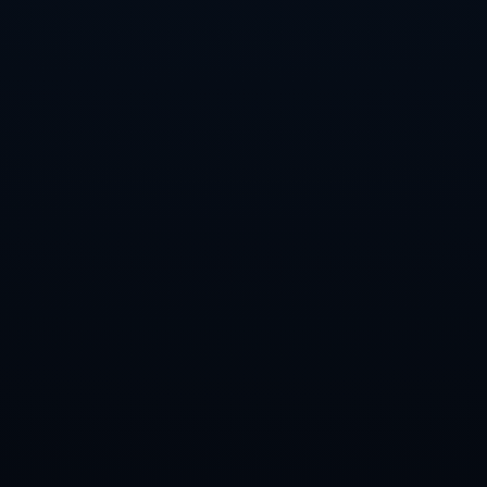
CBA设立国内球员工资帽是一个重要的战略决策。尽管在
实施过程中会遇到挑战，但只要各方共同努力，合理规划，
这一制度将为中国篮球的未来发展奠定坚实的基础。通过工
资帽的设立，CBA不仅能提升联赛的整体水平，还能为中
国篮球的国际化发展提供新的动力。