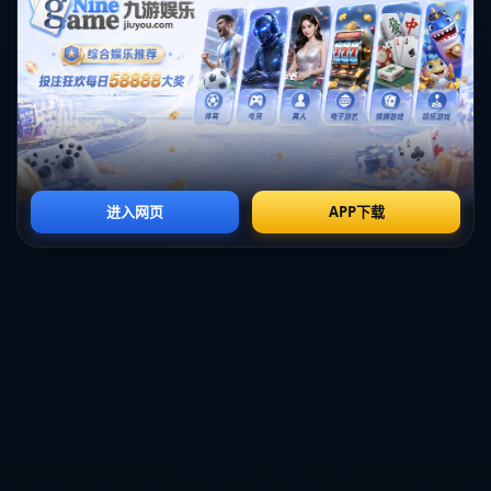
### **成功案例分析**
在国际篮球联赛中，工资帽制度已经被证明是成功的。例
如，NBA自1984年引入工资帽以来，联赛的竞争力和观赏
性显著提升。**通过工资帽制度，NBA各球队在薪资分配
上更加均衡**，这使得小市场球队也有机会争夺总冠军。
CBA可以借鉴NBA的成功经验，结合中国篮球的实际情
况，制定出适合本土联赛的工资帽制度。通过不断的调整与
优化，CBA有望在未来几年内，成为一个更加**公平、竞
争激烈**的联赛。
### **结语**